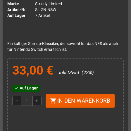
Marke
Strictly Limited
Artikel-Nr.
SL-ZN-NSW
Auf Lager
7 Artikel
Ein kultiger Shmup-Klassiker, der sowohl für das NES als auch
für Nintendo Switch erhältlich ist.
33,00 €
inkl.Mwst. (23%)
Auf Lager
check
IN DEN WARENKORB
shopping_cart
remove
add