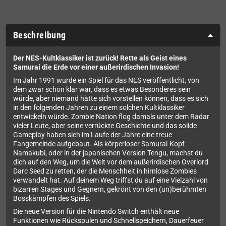
Beschreibung
Der NES-Kultklassiker ist zurück! Rette als Geist eines
Samurai die Erde vor einer außerirdischen Invasion!
Im Jahr 1991 wurde ein Spiel für das NES veröffentlicht, von
dem zwar schon klar war, dass es etwas Besonderes sein
würde, aber niemand hätte sich vorstellen können, dass es sich
in den folgenden Jahren zu einem solchen Kultklassiker
entwickeln würde. Zombie Nation flog damals unter dem Radar
vieler Leute, aber seine verrückte Geschichte und das solide
Gameplay haben sich im Laufe der Jahre eine treue
Fangemeinde aufgebaut. Als körperloser Samurai-Kopf
Namakubi, oder in der japanischen Version Tengu, machst du
dich auf den Weg, um die Welt vor dem außerirdischen Overlord
Darc Seed zu retten, der die Menschheit in hirnlose Zombies
verwandelt hat. Auf deinem Weg triffst du auf eine Vielzahl von
bizarren Stages und Gegnern, gekrönt von den (un)berühmten
Bosskämpfen des Spiels.
Die neue Version für die Nintendo Switch enthält neue
Funktionen wie Rückspulen und Schnellspeichern, Dauerfeuer