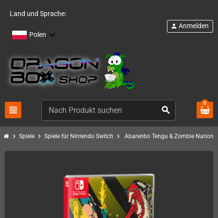
Land und Sprache:
Anmelden
person
Polen
0
view_headline
search
chevron_right
chevron_right
chevron_right
Spiele
Spiele für Nintendo Switch
Abarenbo Tengu & Zombie Nation 