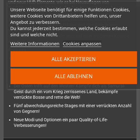
und neue HUD-Elemente, wie es bei Neuauflagen von
Spieleklassikern üblich ist. Außerdem kannst du zwischen der
Unsere Webseite benötigt für einige Funktionen Cookies,
westlichen Version, "Zombie Nation", und der japanischen
weitere Cookies von Drittanbietern helfen uns, unser
Version, "Abarenbou Tengu", mit jeweils zwei neuen Modi
Angebot zu verbessern.
wählen. Zudem gibt es neue Erfolge und eine Galerie zum
Du kannst jederzeit bestimmen, welche Cookies erlaubt
Freischalten. All das macht dieses Spiel zur ultimativen Version
sind und welche nicht.
eines beliebten Klassikers, der jetzt auf einer modernen Konsole
erhältlich ist!
Weitere Informationen
Cookies anpassen
Features
Das kultige SHMUP erscheint zum ersten Mal auf einer
ALLE AKZEPTIEREN
modernen Konsole!
Spiele die westliche Version, die du kennst, und zum ersten
ALLE ABLEHNEN
Mal auch die japanische Originalversion!
Der Osten trifft auf den Westen! Kämpfe dich als Samurai-
Geist durch ein vom Krieg zerrissenes Land, bekämpfe
verrückte Bosse und rette die Welt!
Fünf abwechslungsreiche Stages mit einer verrückten Anzahl
von Gegnern!
Neue Modi und Optionen ein paar Quality-of-Life-
Verbesserungen!