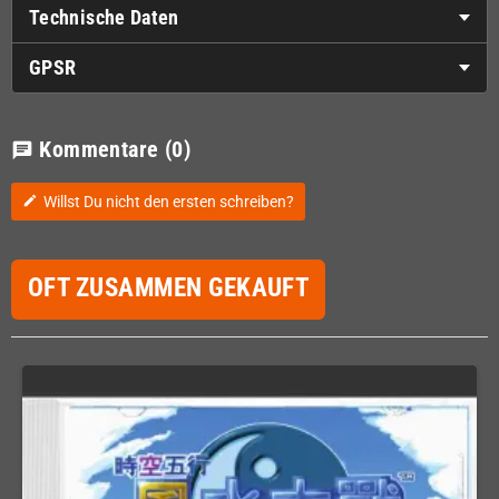
Technische Daten
GPSR
Kommentare
(0)
chat
Willst Du nicht den ersten schreiben?
edit
OFT ZUSAMMEN GEKAUFT