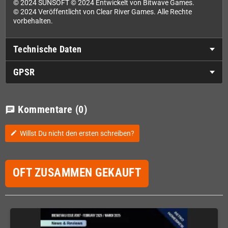
© 2024 SUNSOFT © 2024 Entwickelt von Bitwave Games.
© 2024 Veröffentlicht von Clear River Games. Alle Rechte
vorbehalten.
Technische Daten
GPSR
Kommentare
(0)
chat
Willst Du nicht den ersten schreiben?
edit
OFT ZUSAMMEN GEKAUFT