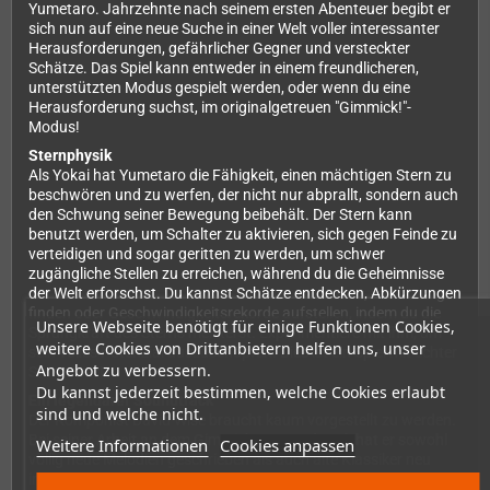
Yumetaro. Jahrzehnte nach seinem ersten Abenteuer begibt er
sich nun auf eine neue Suche in einer Welt voller interessanter
Herausforderungen, gefährlicher Gegner und versteckter
Schätze. Das Spiel kann entweder in einem freundlicheren,
unterstützten Modus gespielt werden, oder wenn du eine
Herausforderung suchst, im originalgetreuen "Gimmick!"-
Modus!
Sternphysik
Als Yokai hat Yumetaro die Fähigkeit, einen mächtigen Stern zu
beschwören und zu werfen, der nicht nur abprallt, sondern auch
den Schwung seiner Bewegung beibehält. Der Stern kann
benutzt werden, um Schalter zu aktivieren, sich gegen Feinde zu
verteidigen und sogar geritten zu werden, um schwer
zugängliche Stellen zu erreichen, während du die Geheimnisse
der Welt erforschst. Du kannst Schätze entdecken, Abkürzungen
finden oder Geschwindigkeitsrekorde aufstellen, indem du die
Unsere Webseite benötigt für einige Funktionen Cookies,
Sprungkraft des Sterns meisterst. Experimentiere mit ihm, um
weitere Cookies von Drittanbietern helfen uns, unser
sein volles Potenzial auszuschöpfen. Dies ist ein Spiel mit echter
Angebot zu verbessern.
Starpower!
Du kannst jederzeit bestimmen, welche Cookies erlaubt
Ein legendärer Soundtrack
sind und welche nicht.
Der Komponist David Wise braucht kaum vorgestellt zu werden.
Bei seiner Arbeit an dem Gimmick! 2-Soundtrack hat er sowohl
Weitere Informationen
Cookies anpassen
völlig neue Melodien geschrieben als auch alte Klassiker neu
interpretiert. Der Soundtrack wurde unter der kreativen Leitung