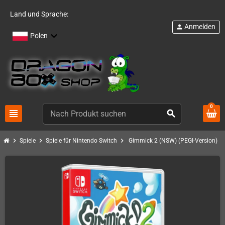
Land und Sprache:
Anmelden
person
Polen
0
view_headline
search
chevron_right
chevron_right
chevron_right
Spiele
Spiele für Nintendo Switch
Gimmick 2 (NSW) (PEGI-Version)