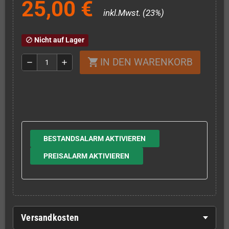
25,00 €
inkl.Mwst. (23%)
Nicht auf Lager
block
IN DEN WARENKORB
shopping_cart
remove
add
BESTANDSALARM AKTIVIEREN
PREISALARM AKTIVIEREN
Versandkosten