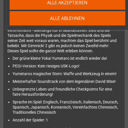
ALLE AKZEPTIEREN
von Pelle Cahndlerby erstellt und zusammen mit Joel Bille live in
Schweden aufgenommen.
Blast from the past
ALLE ABLEHNEN
Das ursprüngliche Gimmick! Spiel wurde 1992 für das
Famicom™ veröffentlicht. Es wurde lokalisiert und im Westen
veröffentlicht - allerdings nur in Skandinavien. Dies und die
Tatsache, dass die Physik und die Spielmechanik des Spiels
seiner Zeit weit voraus waren, machten das Spiel berühmt und
beliebt. Mit Gimmick! 2 gibt es jedoch keinen Zweifel mehr:
Dieses Spiel sollte die ganze Welt erleben können.
Der grüne kleine Yokai Yumetaro ist endlich wieder da!
PEGI-Version: Kein riesiges USK-Logo!
Yumetaros magischer Stern: Waffe und Werkzeug in einem!
Meisterhafter Soundtrack von dem legendären David Wise!
Unbegrenzte Leben und freundliche Checkpoints für eine
faire Herausforderung!
Sprache im Spiel: Englisch, Französisch, Italienisch, Deutsch,
Spanisch, Japanisch, Koreanisch, Vereinfachtes Chinesisch,
Traditionelles Chinesisch
Anzahl der Spieler: 1