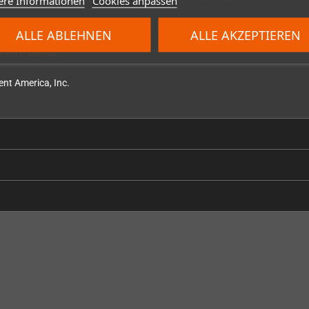
ere Informationen
Cookies anpassen
text in Englisch, Französisch, Deutsch und Japanisch.
ALLE ABLEHNEN
ALLE AKZEPTIEREN
earRiverGames.
nt America, Inc.