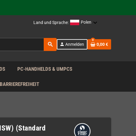
rag nach!
Polen
Land und Sprache:
rag nach!
0
search
person
Anmelden
0,00 €
rag nach!
DS
PC-HANDHELDS & UMPCS
BARRIEREFREIHEIT
(NSW) (Standard