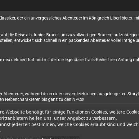
ssiker, der ein unvergessliches Abenteuer im Königreich Liberl bietet,
auf die Reise als Junior-Bracer, um zu vollwertigen Bracern aufzusteigen
stellen, entwickelt sich schnell in ein packendes Abenteuer voller Intrig
 neu definiert hat und mit der die legendäre Trails-Reihe ihren Anfang n
ler Abenteuer, während du in einer unvergleichlichen ausgeklügelten Storyl
n den Nebencharakteren bis ganz zu den NPCs!
re Webseite benötigt für einige Funktionen Cookies, weitere Cooki
eplay mit der Auswahl zwischen traditionellem rundenbasierten Kampf
Drittanbietern helfen uns, unser Angebot zu verbessern.
annst jederzeit bestimmen, welche Cookies erlaubt sind und welch
ils in the Sky“-Charaktere erwachen mit brandneuer Synchronisation in 
.
de Welt von Liberl, die in hochdefinierenden Details zum Leben erweckt w