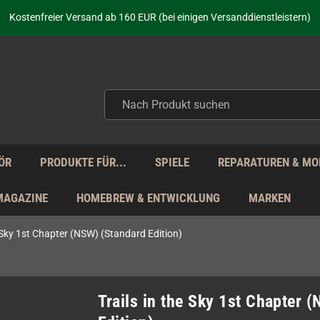
aufen nicht nur - wir KENNEN unsere Produkte. Du brauchst Hilfe? Dann f
Kostenfreier Versand ab 160 EUR (bei einigen Versanddienstleistern)
Seit über 20 Jahren Deine Anlaufstelle für neue Retro-Hardware!
Täglicher Versand Mo - Fr aus Deutschland - zollfrei innerhalb der EU!
aufen nicht nur - wir KENNEN unsere Produkte. Du brauchst Hilfe? Dann f
Kostenfreier Versand ab 160 EUR (bei einigen Versanddienstleistern)
Seit über 20 Jahren Deine Anlaufstelle für neue Retro-Hardware!
Täglicher Versand Mo - Fr aus Deutschland - zollfrei innerhalb der EU!
aufen nicht nur - wir KENNEN unsere Produkte. Du brauchst Hilfe? Dann f
ÖR
PRODUKTE FÜR...
SPIELE
REPARATUREN & MO
MAGAZINE
HOMEBREW & ENTWICKLUNG
MARKEN
e Sky 1st Chapter (NSW) (Standard Edition)
Trails in the Sky 1st Chapter 