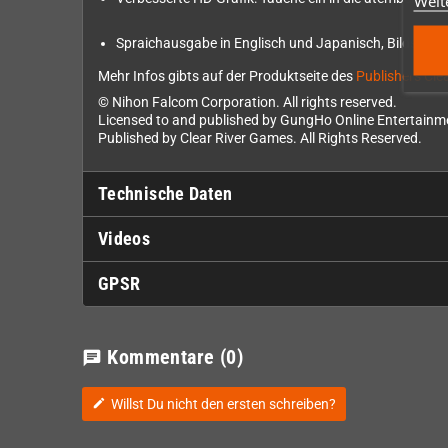
Weit
Spraichausgabe in Englisch und Japanisch, Bildschirm
Mehr Infos gibts auf der Produktseite des
Publishers Cl
© Nihon Falcom Corporation. All rights reserved.
Licensed to and published by GungHo Online Entertainme
Published by Clear River Games. All Rights Reserved.
Technische Daten
Videos
GPSR
Kommentare
(0)
chat
Willst Du nicht den ersten schreiben?
edit