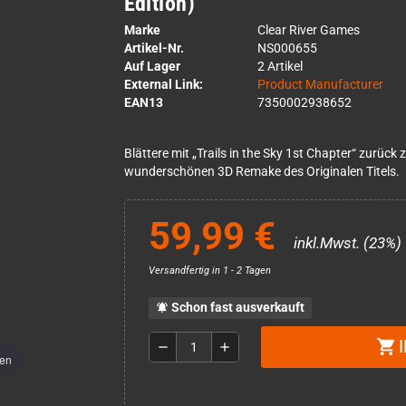
Edition)
Marke
Clear River Games
Artikel-Nr.
NS000655
Auf Lager
2 Artikel
External Link:
Product Manufacturer
EAN13
7350002938652
Blättere mit „Trails in the Sky 1st Chapter“ zurück 
wunderschönen 3D Remake des Originalen Titels.
59,99 €
inkl.Mwst. (23%)
Versandfertig in 1 - 2 Tagen
Schon fast ausverkauft
notifications_active
shopping_cart
remove
add
men