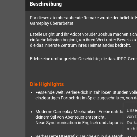
Beschreibung
Für dieses atemberaubende Remake wurde der beliebte Kla
Gameplay überarbeitet.
Estelle Bright und ihr Adoptivbruder Joshua machen sich 
einfache Mission beginnt, um ihren Wert unter Beweis zu 
die das innerste Zentrum ihres Heimatlandes bedroht.
Erlebe eine umfangreiche Geschichte, die das JRPG-Genre
Die Highlights
Fesselnde Welt: Verliere dich in zahllosen Stunden vol
einzigartigen Fortschritt im Spiel zugeschnitten, vo
Unse
Moderne Gameplay-Mechaniken: Erlebe nahtloses Gam
von 
deinem Stil von Abenteuer entspricht.
Du k
Neue Synchronisation in Englisch und Japanisch: „Tra
nicht
Verbesserte HD-Grafik: Tauche ein in die atemberauben