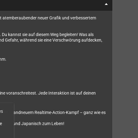
 mit atemberaubender neuer Grafik und verbessertem
. Du kannst sie auf diesem Weg begleiten! Was als
e und Gefahr, während sie eine Verschwörung aufdecken,
ahm.
ine voranschreitest. Jede Interaktion ist auf deinen
es
 oder brandneuem Realtime-Action-Kampf – ganz wie es
e
Englisch und Japanisch zum Leben!
ird.