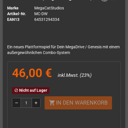
Marke
MegaCatStudios
Artikel-Nr.
MC-DW
EAN13
64531294334
Ein neues Plattformspiel für Dein MegaDrive / Genesis mit einem
außergewöhnlichen Combo-System
46,00 €
inkl.Mwst. (23%)
Nicht auf Lager
block
IN DEN WARENKORB
shopping_cart
remove
add