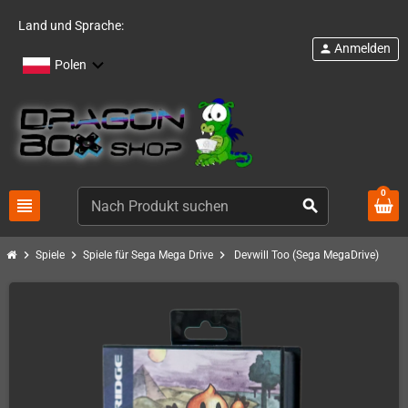
Land und Sprache:
Anmelden
person
Polen
0
view_headline
search
chevron_right
chevron_right
chevron_right
Spiele
Spiele für Sega Mega Drive
Devwill Too (Sega MegaDrive)