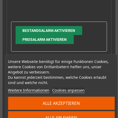
BESTANDSALARM AKTIVIEREN
PREISALARM AKTIVIEREN
Unsere Webseite benötigt für einige Funktionen Cookies,
weitere Cookies von Drittanbietern helfen uns, unser
Versandkosten
Angebot zu verbessern.
Du kannst jederzeit bestimmen, welche Cookies erlaubt
sind und welche nicht.
Dieser Artikel wurde bisher
Weitere Informationen
Cookies anpassen
4
ALLE AKZEPTIEREN
mal verkauft!
ALLE ABLEHNEN