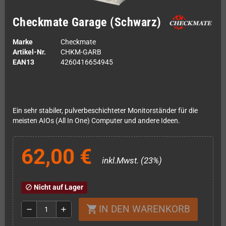
Checkmate Garage (Schwarz)
Marke
Checkmate
Artikel-Nr.
CHKM-GARB
EAN13
4260416654945
Ein sehr stabiler, pulverbeschichteter Monitorständer für die
meisten AIOs (All In One) Computer und andere Ideen.
62,00 €
inkl.Mwst. (23%)
Nicht auf Lager
block
IN DEN WARENKORB
shopping_cart
remove
add