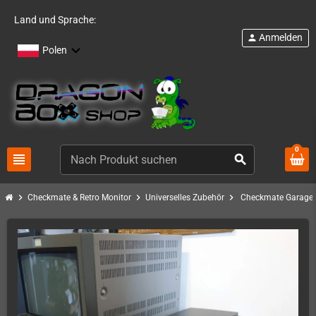
Land und Sprache:
Anmelden
person
Polen
0
view_headline
search
chevron_right
chevron_right
chevron_right
Checkmate & Retro Monitor
Universelles Zubehör
Checkmate Garage 