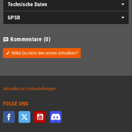
Technische Daten
GPSR
Kommentare
(0)
chat
Willst Du nicht den ersten schreiben?
edit
Aktuelles zu Vorbestellungen!
FOLGE UNS
Facebook
Twitter
YouTube
Discord