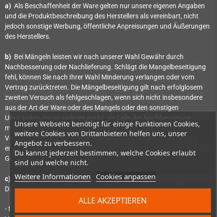
a)
Als Beschaffenheit der Ware gelten nur unsere eigenen Angaben
und die Produktbeschreibung des Herstellers als vereinbart, nicht
jedoch sonstige Werbung, öffentliche Anpreisungen und Äußerungen
des Herstellers.
b)
Bei Mängeln leisten wir nach unserer Wahl Gewähr durch
Nachbesserung oder Nachlieferung. Schlägt die Mangelbeseitigung
fehl, können Sie nach Ihrer Wahl Minderung verlangen oder vom
Vertrag zurücktreten. Die Mängelbeseitigung gilt nach erfolglosem
zweiten Versuch als fehlgeschlagen, wenn sich nicht insbesondere
aus der Art der Ware oder des Mangels oder den sonstigen
Umständen etwas anderes ergibt. Im Falle der Nachbesserung
Unsere Webseite benötigt für einige Funktionen Cookies,
müssen wir nicht die erhöhten Kosten tragen, die durch die
weitere Cookies von Drittanbietern helfen uns, unser
Verbringung der Ware an einen anderen Ort als den Erfüllungsort
Angebot zu verbessern.
entstehen, sofern die Verbringung nicht dem bestimmungsgemäßen
Du kannst jederzeit bestimmen, welche Cookies erlaubt
Gebrauch der Ware entspricht.
sind und welche nicht.
Weitere Informationen
Cookies anpassen
c)
Die Gewährleistungsfrist beträgt ein Jahr ab Ablieferung der Ware.
Die Fristverkürzung gilt nicht:
ALLE AKZEPTIEREN
- für uns zurechenbare schuldhaft verursachte Schäden aus der