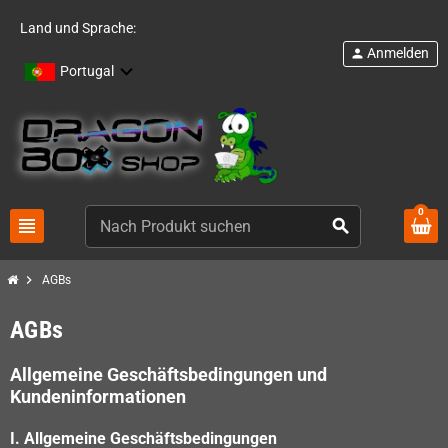
Land und Sprache:
Anmelden
person
Portugal
0
view_headline
search
chevron_right
AGBs
AGBs
Allgemeine Geschäftsbedingungen und
Kundeninformationen
I. Allgemeine Geschäftsbedingungen