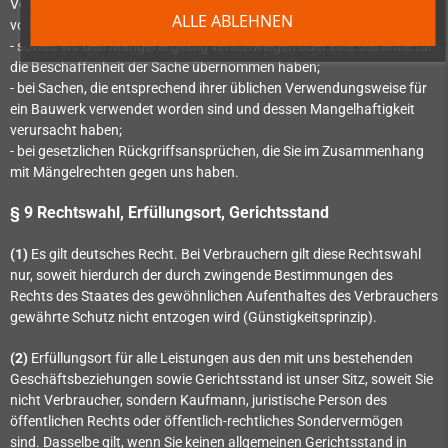
Verletzung des Lebens, des Körpers oder der Gesundheit und bei
ALLE ABLEHNEN
vorsätzlich oder grob fahrlässig verursachten sonstigen Schäden;
- soweit wir den Mangel arglistig verschwiegen oder eine Garantie für
die Beschaffenheit der Sache übernommen haben;
- bei Sachen, die entsprechend ihrer üblichen Verwendungsweise für
ein Bauwerk verwendet worden sind und dessen Mangelhaftigkeit
verursacht haben;
- bei gesetzlichen Rückgriffsansprüchen, die Sie im Zusammenhang
mit Mängelrechten gegen uns haben.
§ 9 Rechtswahl, Erfüllungsort, Gerichtsstand
(1)
Es gilt deutsches Recht. Bei Verbrauchern gilt diese Rechtswahl
nur, soweit hierdurch der durch zwingende Bestimmungen des
Rechts des Staates des gewöhnlichen Aufenthaltes des Verbrauchers
gewährte Schutz nicht entzogen wird (Günstigkeitsprinzip).
(2)
Erfüllungsort für alle Leistungen aus den mit uns bestehenden
Geschäftsbeziehungen sowie Gerichtsstand ist unser Sitz, soweit Sie
nicht Verbraucher, sondern Kaufmann, juristische Person des
öffentlichen Rechts oder öffentlich-rechtliches Sondervermögen
sind. Dasselbe gilt, wenn Sie keinen allgemeinen Gerichtsstand in