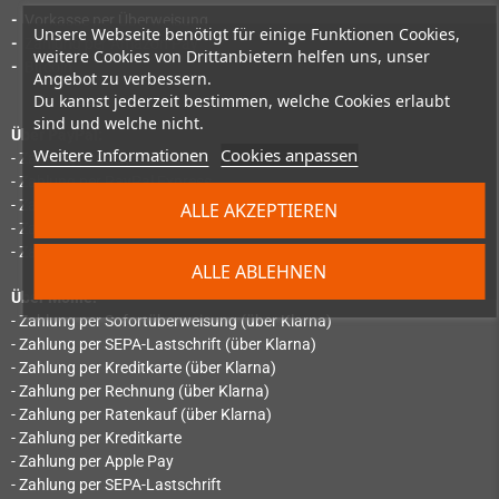
-
Vorkasse per Überweisung
Unsere Webseite benötigt für einige Funktionen Cookies,
-
Zahlung per Amazon Pay
weitere Cookies von Drittanbietern helfen uns, unser
-
Bitcoin
Angebot zu verbessern.
Du kannst jederzeit bestimmen, welche Cookies erlaubt
sind und welche nicht.
Über PayPal:
Weitere Informationen
Cookies anpassen
- Zahlung per PayPal
- Zahlung per PayPal Express
- Zahlung per SEPA-Lastschrift
ALLE AKZEPTIEREN
- Zahlung per "Später bezahlen"
- Zahlung per Ratenzahlung
ALLE ABLEHNEN
Über Mollie:
- Zahlung per Sofortüberweisung (über Klarna)
- Zahlung per SEPA-Lastschrift (über Klarna)
- Zahlung per Kreditkarte (über Klarna)
- Zahlung per Rechnung (über Klarna)
- Zahlung per Ratenkauf (über Klarna)
- Zahlung per Kreditkarte
- Zahlung per Apple Pay
- Zahlung per SEPA-Lastschrift