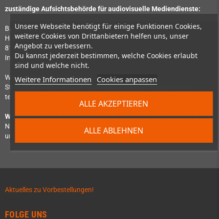
zuständige Aufsichtsbehörde für audiovisuelle Mediendienste:
Unsere Webseite benötigt für einige Funktionen Cookies,
Bayerische Landeszentrale für neue Medien (BLM)
weitere Cookies von Drittanbietern helfen uns, unser
Heinrich-Lübke-Str. 27
Angebot zu verbessern.
81737 München
Du kannst jederzeit bestimmen, welche Cookies erlaubt
Internet:
https://www.blm.de/
sind und welche nicht.
Wir sind nicht bereit und nicht verpflichtet, an
Weitere Informationen
Cookies anpassen
Streitbeilegungsverfahren vor Verbraucherschlichtungsstellen
teilzunehmen.
ALLE AKZEPTIEREN
Wir sind seit
04.04.2018
Mitglied der Initiative "FairCommerce".
Nähere Informationen hierzu finden Sie
ALLE ABLEHNEN
unter
www.haendlerbund.de/faircommerce
.
Aktuelles zu Vorbestellungen!
FOLGE UNS