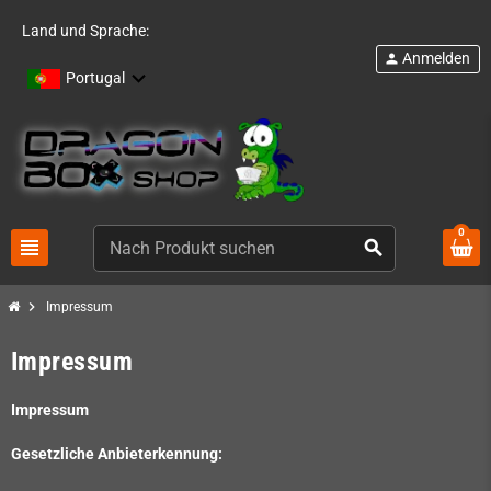
Land und Sprache:
Anmelden
person
Portugal
0
view_headline
search
chevron_right
Impressum
Impressum
Impressum
Gesetzliche Anbieterkennung: