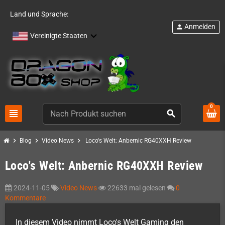
Land und Sprache:
Anmelden
person
Vereinigte Staaten
0
view_headline
search
chevron_right
chevron_right
chevron_right
Blog
Video News
Loco's Welt: Anbernic RG40XXH Review
Loco's Welt: Anbernic RG40XXH Review
2024-11-05
Video News
22633 mal gelesen
0
Kommentare
In diesem Video nimmt Loco's Welt Gaming den