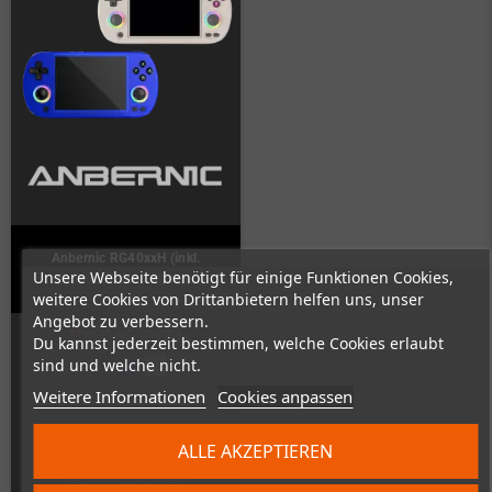
Anbernic RG40xxH (inkl.
Unsere Webseite benötigt für einige Funktionen Cookies,
Tragetasche und SD-Karte)
weitere Cookies von Drittanbietern helfen uns, unser
Angebot zu verbessern.
Nicht auf Lager
Du kannst jederzeit bestimmen, welche Cookies erlaubt
sind und welche nicht.
Weitere Informationen
Cookies anpassen
89,00 €
ALLE AKZEPTIEREN
ZUM PRODUKT