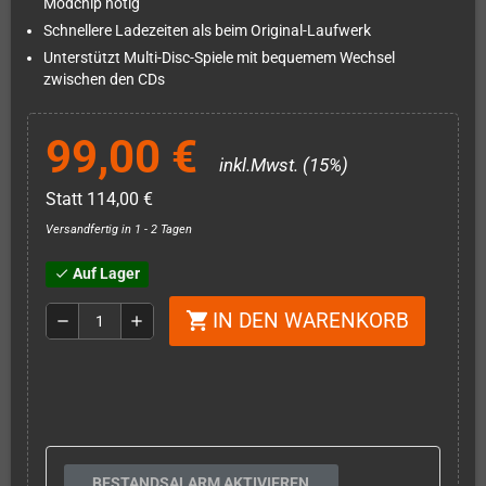
Modchip nötig
Schnellere Ladezeiten als beim Original-Laufwerk
Unterstützt Multi-Disc-Spiele mit bequemem Wechsel
zwischen den CDs
99,00 €
inkl.Mwst. (15%)
Statt 114,00 €
Versandfertig in 1 - 2 Tagen
Auf Lager
check
IN DEN WARENKORB
shopping_cart
remove
add
BESTANDSALARM AKTIVIEREN