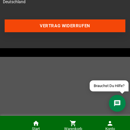
Deutschland
VERTRAG WIDERRUFEN
Über WhatsApp schreiben
Über Telegram schreiben
Discord Server beitreten
Facebook Messenger
Schick uns eine eMail
Brauchst Du Hilfe?
xStation CD-Laufwerk Simulator (ODE) (PSX) (PU-18)
Start
Warenkorb
Konto
IN DEN KORB