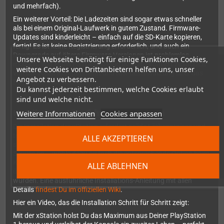
und mehrfach).
Ein weiterer Vorteil: Die Ladezeiten sind sogar etwas schneller
als bei einem Original-Laufwerk in gutem Zustand. Firmware-
Updates sind kinderleicht – einfach auf die SD-Karte kopieren,
fertig! Es ist keine Registrierung erforderlich, und auch ein
Downgrade auf ältere Firmware-Versionen ist problemlos
Unsere Webseite benötigt für einige Funktionen Cookies,
möglich. Wer einen PS1Digital-Mod besitzt, profitiert zusätzlich
weitere Cookies von Drittanbietern helfen uns, unser
von der vollen Kompatibilität und IGR-Unterstützung über das
Angebot zu verbessern.
PS1Digital-OSD-Menü.
Du kannst jederzeit bestimmen, welche Cookies erlaubt
sind und welche nicht.
Installation – Löterfahrung erforderlich
Weitere Informationen
Cookies anpassen
Die Installation der xStation erfordert solide Lötkenntnisse und
technisches Verständnis. Wenn Du Dir die Installation nicht
ALLE AKZEPTIEREN
selbst zutraust, bieten wir gerne einen professionellen Einbau-
Service an – wähle dazu einfach die entsprechende Option beim
Kauf aus. Bitte beachte: Wir können keine Garantie für Konsolen
ALLE ABLEHNEN
übernehmen, die durch fehlerhafte Eigeninstallation beschädigt
wurden. Eine ausführliche Installations-Anleitung mit allen
Details
findest Du im offiziellen Wiki
.
Hier ein Video, das die Installation Schritt für Schritt zeigt:
Mit der xStation holst Du das Maximum aus Deiner PlayStation