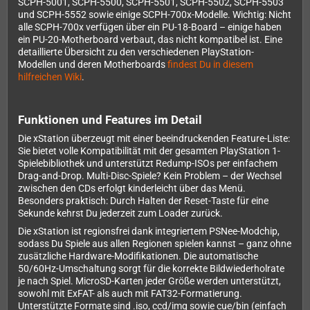
SCPH-5001, SCPH-5500, SCPH-5501, SCPH-5502, SCPH-5503
und SCPH-5552 sowie einige SCPH-700x-Modelle. Wichtig: Nicht
alle SCPH-700x verfügen über ein PU-18-Board – einige haben
ein PU-20-Motherboard verbaut, das nicht kompatibel ist. Eine
detaillierte Übersicht zu den verschiedenen PlayStation-
Modellen und deren Motherboards
findest Du in diesem
hilfreichen Wiki
.
Funktionen und Features im Detail
Die xStation überzeugt mit einer beeindruckenden Feature-Liste:
Sie bietet volle Kompatibilität mit der gesamten PlayStation 1-
Spielebibliothek und unterstützt Redump-ISOs per einfachem
Drag-and-Drop. Multi-Disc-Spiele? Kein Problem – der Wechsel
zwischen den CDs erfolgt kinderleicht über das Menü.
Besonders praktisch: Durch Halten der Reset-Taste für eine
Sekunde kehrst Du jederzeit zum Loader zurück.
Die xStation ist regionsfrei dank integriertem PSNee-Modchip,
sodass Du Spiele aus allen Regionen spielen kannst – ganz ohne
zusätzliche Hardware-Modifikationen. Die automatische
50/60Hz-Umschaltung sorgt für die korrekte Bildwiederholrate
je nach Spiel. MicroSD-Karten jeder Größe werden unterstützt,
sowohl mit ExFAT- als auch mit FAT32-Formatierung.
Unterstützte Formate sind .iso, ccd/img sowie cue/bin (einfach