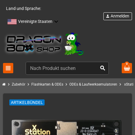
Land und Sprache:
Anmelden
person
Vereinigte Staaten
0
view_headline
search
chevron_right
chevron_right
chevron_right
chevron_right
Zubehör
Flashkarten & ODEs
ODEs & Laufwerksemulatoren
xStati
ARTIKELBÜNDEL