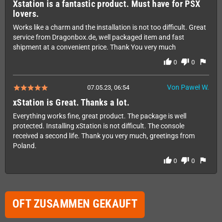
Xstation is a fantastic product. Must have for PSX
lovers.
Works like a charm and the installation is not too difficult. Great
service from Dragonbox.de, well packaged item and fast
shipment at a convenient price. Thank You very much
thumb_up
thumb_down
flag
0
0
Von Paweł W.
07.05.23, 06:54
xStation is Great. Thanks a lot.
Everything works fine, great product. The package is well
protected. Installing xStation is not difficult. The console
received a second life. Thank you very much, greetings from
Poland.
thumb_up
thumb_down
flag
0
0
OFT ZUSAMMEN GEKAUFT