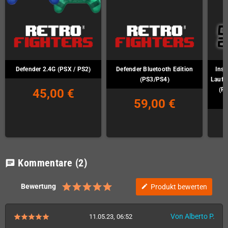
Defender 2.4G (PSX / PS2)
Defender Bluetooth Edition
Inst
(PS3/PS4)
Laufw
(PU
45,00 €
59,00 €
Kommentare
(2)
chat
Bewertung
Produkt bewerten
edit
Von Alberto P.
11.05.23, 06:52