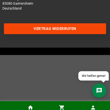
85080 Gaimersheim
Deutschland
VERTRAG WIDERRUFEN
Über WhatsApp schreiben
Über Telegram schreiben
Discord Server beitreten
Facebook Messenger
Schick uns eine eMail
Wir helfen gerne!
Pandora LCD-Kabeltausch (flackernde Farben)