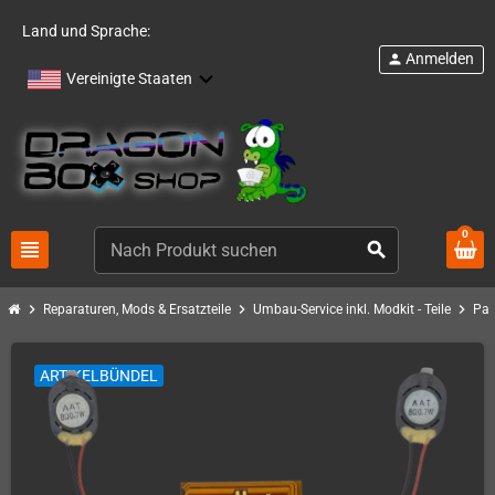
Land und Sprache:
Anmelden
person
Vereinigte Staaten
0
view_headline
search
chevron_right
chevron_right
chevron_right
Reparaturen, Mods & Ersatzteile
Umbau-Service inkl. Modkit - Teile
Pan
ARTIKELBÜNDEL