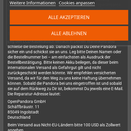
Weitere Informationen
Cookies anpassen
herausstellen sollte, dass doch ein anderes, nicht reparierbares
Problem vorliegt, berechnen wir Dir selbstverständlich nichts
und erstatten den vollen Betrag zurück.
ALLE AKZEPTIEREN
ALLE ABLEHNEN
So läuft der Reparatur-Service ab
Leg den LCD-Kabeltausch einfach in Deinen Warenkorb und
schließe die Bestellung ab. Danach packst Du Deine Pandora
sicher ein und schickst sie an uns. Leg bitte Deinen Namen oder
die Bestellnummer bei – am einfachsten als Ausdruck der
Bestellbestätigung. Bitte keinen Akku beilegen, da dieser beim
internationalen Versand als Gefahrgut gilt und nicht
zurückgeschickt werden könnte. Wir empfehlen versicherten
Versand, da wir für den Weg zu uns keine Haftung übernehmen
können. Sobald die Pandora bei uns eingetroffen ist und sobald
sie auf dem Rückweg zu Dir ist, bekommst Du jeweils eine E-Mail.
Die Reparatur-Adresse lautet:
OpenPandora GmbH
Schäffbräustr. 11
85049 Ingolstadt
Deutschland
Beim Versand aus Nicht-EU-Ländern bitte 100 USD als Zollwert
angeben.