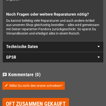
Noch Fragen oder weitere Reparaturen nötig?
Du kannst beliebig viele Reparaturen und auch andere Artikel
aus unserem Shop gleichzeitig bestellen – alles wird gemeinsam
mit Deiner reparierten Pandora zurückgeschickt. So sparst Du
Versandkosten und erledigst alles in einem Rutsch.
Technische Daten
GPSR
Kommentare
(0)
chat
Willst Du nicht den ersten schreiben?
edit
OFT ZUSAMMEN GEKAUFT