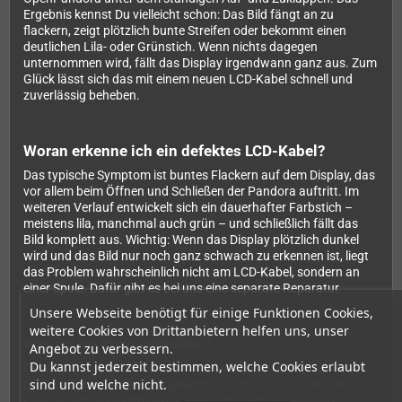
Ergebnis kennst Du vielleicht schon: Das Bild fängt an zu
flackern, zeigt plötzlich bunte Streifen oder bekommt einen
deutlichen Lila- oder Grünstich. Wenn nichts dagegen
unternommen wird, fällt das Display irgendwann ganz aus. Zum
Glück lässt sich das mit einem neuen LCD-Kabel schnell und
zuverlässig beheben.
Woran erkenne ich ein defektes LCD-Kabel?
Das typische Symptom ist buntes Flackern auf dem Display, das
vor allem beim Öffnen und Schließen der Pandora auftritt. Im
weiteren Verlauf entwickelt sich ein dauerhafter Farbstich –
meistens lila, manchmal auch grün – und schließlich fällt das
Bild komplett aus. Wichtig: Wenn das Display plötzlich dunkel
wird und das Bild nur noch ganz schwach zu erkennen ist, liegt
das Problem wahrscheinlich nicht am LCD-Kabel, sondern an
einer Spule. Dafür gibt es bei uns eine separate Reparatur.
Unsere Webseite benötigt für einige Funktionen Cookies,
weitere Cookies von Drittanbietern helfen uns, unser
Was ist im Preis enthalten?
Angebot zu verbessern.
Du kannst jederzeit bestimmen, welche Cookies erlaubt
Der angegebene Preis ist ein Komplettpreis – er beinhaltet das
sind und welche nicht.
neue LCD-Kabel sowie die gesamte Arbeitszeit. Es kommen
keine weiteren Kosten hinzu. Falls sich nach der Prüfung