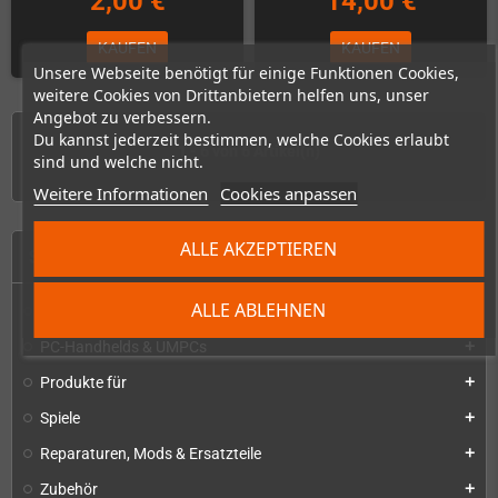
2,00 €
14,00 €
KAUFEN
KAUFEN
Unsere Webseite benötigt für einige Funktionen Cookies,
weitere Cookies von Drittanbietern helfen uns, unser
Angebot zu verbessern.
Du kannst jederzeit bestimmen, welche Cookies erlaubt
1 - 6 von 6 Artikel(n)
sind und welche nicht.
Weitere Informationen
Cookies anpassen
ALLE AKZEPTIEREN
START
ALLE ABLEHNEN
Konsolen & Handhelds
add
PC-Handhelds & UMPCs
add
Produkte für
add
Spiele
add
Reparaturen, Mods & Ersatzteile
add
Zubehör
add