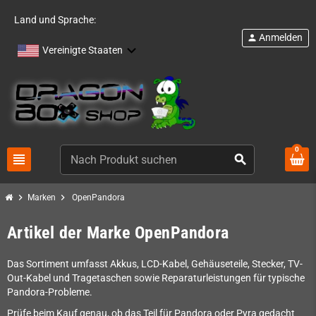
Land und Sprache:
Anmelden
person
Vereinigte Staaten
0
view_headline
search
chevron_right
chevron_right
Marken
OpenPandora
Artikel der Marke OpenPandora
Das Sortiment umfasst Akkus, LCD-Kabel, Gehäuseteile, Stecker, TV-
Out-Kabel und Tragetaschen sowie Reparaturleistungen für typische
Pandora-Probleme.
Prüfe beim Kauf genau, ob das Teil für Pandora oder Pyra gedacht