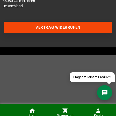
85080 Gaimersheim
Deutschland
VERTRAG WIDERRUFEN
Über WhatsApp schreiben
Über Telegram schreiben
Discord Server beitreten
Facebook Messenger
Schick uns eine eMail
Fragen zu einem Produkt?
8Bitdo 64 Bluetooth Controller (Analogue 3D, Switch, Windows und Android)
Start
Warenkorb
Konto
IN DEN KORB