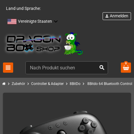
Land und Sprache:
Anmelden
person
Vereinigte Staaten
0
view_headline
search
chevron_right
chevron_right
chevron_right
chevron_right
Zubehör
Controller & Adapter
8BitDo
8Bitdo 64 Bluetooth Control