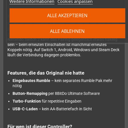
Weitere Informationen
Cookies anpassen
ALLE AKZEPTIEREN
Konnektivität & Kompatibilität
Per
Bluetooth
verbindest du den Controller mit Nintendo Switch,
Switch 2, Android und Windows. Für Windows-Setups gibt es
ALLE ABLEHNEN
zusätzlich eine kabelgebundene USB-Option.
Hinweis:
Auf dem
Nintendo Switch 2 kann das Pairing gelegentlich etwas hakelig
sein – beim erneuten Einschalten ist manchmal erneutes
Koppeln nötig. Auf Switch 1, Android, Windows und Steam Deck
läuft die Verbindung dagegen problemlos.
Features, die das Original nie hatte
Eingebautes Rumble
– kein separates Rumble Pak mehr
nötig
Button-Remapping
per 8BitDo Ultimate Software
Turbo-Funktion
für repetitive Eingaben
USB-C-Laden
– kein AA-Batteriefach in Sicht
Für wen ist dieser Controller?