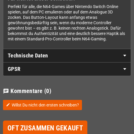
Perfekt für alle, die N64-Games über Nintendo Switch Online
spielen, auf dem PC emulieren oder auf dem Analogue 3D
zocken. Das Button-Layout kann anfangs etwas
gewöhnungsbedürftig sein, wenn du moderne Controller
gewohnt bist – es gibt z. B. keinen rechten Analogstick. Dafür
bekommst du Authentizität und eine deutlich bessere Haptik als
mit einem Standard-Pro-Controller beim N64-Gaming.
Technische Daten
GPSR
Kommentare
(0)
chat
Willst Du nicht den ersten schreiben?
edit
OFT ZUSAMMEN GEKAUFT