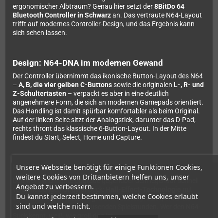
ergonomischer Albtraum? Genau hier setzt der
8BitDo 64
Bluetooth Controller in Schwarz
an. Das vertraute N64-Layout
trifft auf modernes Controller-Design, und das Ergebnis kann
sich sehen lassen.
Design: N64-DNA im modernen Gewand
Der Controller übernimmt das ikonische Button-Layout des N64
–
A, B, die vier gelben C-Buttons
sowie die originalen
L-, R- und
Z-Schultertasten
– verpackt es aber in eine deutlich
angenehmere Form, die sich an modernen Gamepads orientiert.
Das Handling ist damit spürbar komfortabler als beim Original.
Auf der linken Seite sitzt der Analogstick, darunter das D-Pad;
rechts thront das klassische 6-Button-Layout. In der Mitte
findest du Start, Select, Home und Capture.
Unsere Webseite benötigt für einige Funktionen Cookies,
Hall-Effect-Stick – endlich kein Drift
weitere Cookies von Drittanbietern helfen uns, unser
Das wohl wichtigste Upgrade gegenüber dem legendär schnell
Angebot zu verbessern.
verschleißenden Original-Stick:
Hall-Effect-Technologie
mit
Du kannst jederzeit bestimmen, welche Cookies erlaubt
verschleißfestem Metallring. Das bedeutet präzise, driftfreie
sind und welche nicht.
Steuerung – auch nach tausenden Spielstunden. Wer den N64-
Stick kennt, weiß, wie groß das ist.