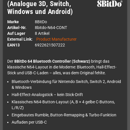
(Analogue 3D, Switch,
Windows und Android)
Marke
8BitDo
Artikel-Nr.
8bitdo-N64-CONT
Auf Lager
8 Artikel
External Link:
Product Manufacturer
EAN13
6922621507222
Der
8BitDo 64 Bluetooth Controller (Schwarz)
bringt das
klassische N64-Layout in die Moderne: Bluetooth, Hall-Effect-
Stick und USB-C-Laden – alles, was dem Original fehlte.
Bluetooth-Verbindung für Nintendo Switch, Switch 2, Android
& Windows
Hall-Effect-Analogstick – kein Stick-Drift
Klassisches N64-Button-Layout (A, B + 4 gelbe C-Buttons,
L/R/Z)
Eingebautes Rumble, Button-Remapping & Turbo-Funktion
Aufladen per USB-C