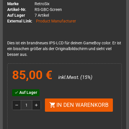
Marke
RetroSix
Artikel-Nr.
RS-GBC-Screen
Auf Lager
7 Artikel
External Link:
Product Manufacturer
Dies ist ein brandneues IPS-LCD für deinen GameBoy color. Er ist
ein bisschen größer als der Originalbildschirm und sieht viel
besser aus.
85,00 €
inkl.Mwst. (15%)
Auf Lager
check
IN DEN WARENKORB
shopping_cart
remove
add