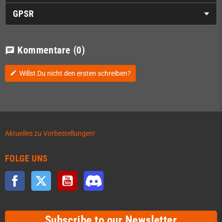
GPSR
Kommentare
(0)
chat
Willst Du nicht den ersten schreiben?
edit
Aktuelles zu Vorbestellungen!
FOLGE UNS
Facebook
Twitter
YouTube
Discord
Subscribe to our Newsletter