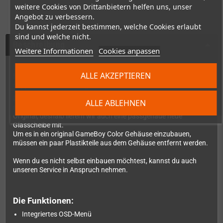
weitere Cookies von Drittanbietern helfen uns, unser
Angebot zu verbessern.
Du kannst jederzeit bestimmen, welche Cookies erlaubt
sind und welche nicht.
Beschreibung
Weitere Informationen
Cookies anpassen
Der Game Boy Color kann über 32.000 mögliche Farben auf dem
ALLE AKZEPTIEREN
hellen, 44 x 39 mm großen Bildschirm darstellen und hat die
doppelte Rechenleistung seines monochromen Geschwisters.
Dieser brandneue Q5 XL IPS-Mod kommt mit IPS-LCD und
ALLE ABLEHNEN
notwendiger Ansteuerplatine. Das LCD ist größer als das
Original, deshalb liefern wir auch eine passgenaue neue
Glasscheibe mit.
Um es in ein original GameBoy Color Gehäuse einzubauen,
müssen ein paar Plastikteile aus dem Gehäuse entfernt werden.
Wenn du es nicht selbst einbauen möchtest, kannst du auch
unseren Service in Anspruch nehmen.
Die Funktionen:
Integriertes OSD-Menü