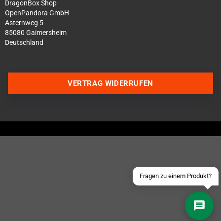
DragonBox Shop
OpenPandora GmbH
Asternweg 5
85080 Gaimersheim
Deutschland
Über WhatsApp schreiben
VERTRAG WIDERRUFEN
Über Telegram schreiben
Discord Server beitreten
Facebook Messenger
Schick uns eine eMail
Fragen zu einem Produkt?