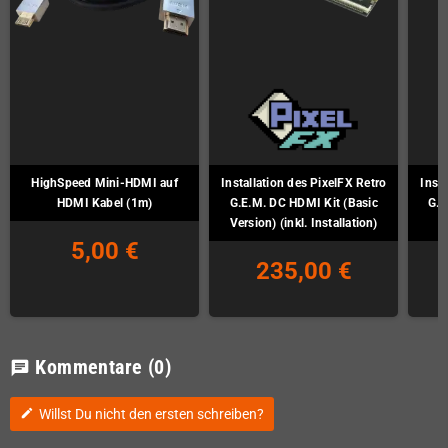
HighSpeed Mini-HDMI auf
Installation des PixelFX Retro
Insta
HDMI Kabel (1m)
G.E.M. DC HDMI Kit (Basic
G.E
Version) (inkl. Installation)
5,00 €
235,00 €
Kommentare
(0)
chat
Willst Du nicht den ersten schreiben?
edit