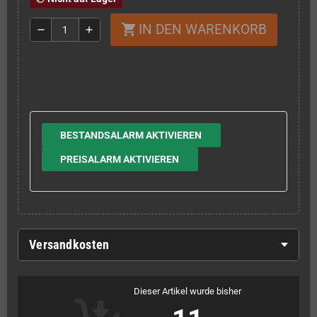
IN DEN WARENKORB
shopping_cart
remove
add
BESTANDSALARM AKTIVIEREN
PREISALARM AKTIVIEREN
Versandkosten
Dieser Artikel wurde bisher