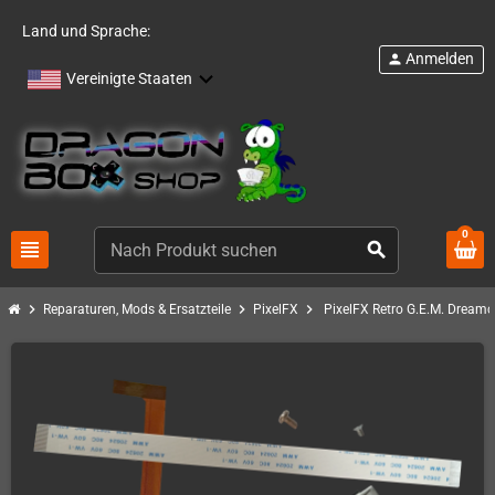
Land und Sprache:
Anmelden
person
Vereinigte Staaten
0
view_headline
search
chevron_right
chevron_right
chevron_right
Reparaturen, Mods & Ersatzteile
PixelFX
PixelFX Retro G.E.M. Dreamc