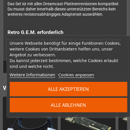
Das Set ist mit allen Dreamcast-Platinenrevisionen kompatibel.
Du musst daher innerhalb dieses unterstützten Bereichs kein
weiteres revisionsabhängiges Adapterset auswählen.
Retro G.E.M. erforderlich
Das eigentliche PixelFX Retro G.E.M. ist nicht Bestandteil dieses
Unsere Webseite benötigt für einige Funktionen Cookies,
Adapter-Sets und wird separat benötigt. Ohne Retro G.E.M.
weitere Cookies von Drittanbietern helfen uns, unser
kann das Set nicht verwendet werden.
Angebot zu verbessern.
Du kannst jederzeit bestimmen, welche Cookies erlaubt
sind und welche nicht.
GPSR
Weitere Informationen
Cookies anpassen
Vielleicht wäre das auch was für Dich
ALLE AKZEPTIEREN
ALLE ABLEHNEN