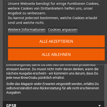
Retro-Fans profitieren: Weltweit betragen die Versandkosten nur
Unsere Webseite benötigt für einige Funktionen Cookies,
2 EUR statt der üblichen 3,50 bis 4,50 EUR. Die Ausgaben
weitere Cookies von Drittanbietern helfen uns, unser
erscheinen in der Regel alle zwei Monate, können aber
Angebot zu verbessern.
gelegentlich etwas länger auf sich warten lassen - Deine
Du kannst jederzeit bestimmen, welche Cookies erlaubt
Bestellung gilt aber garantiert für alle sechs Ausgaben.
sind und welche nicht.
Weitere Informationen
Cookies anpassen
So funktioniert Dein Abo
Nach dem Kauf erhältst Du sofort die aktuellste Ausgabe
ALLE AKZEPTIEREN
zugeschickt (bei Verlängerungen startet es mit der nächsten
neuen Ausgabe). Falls Du diese bereits besitzt und lieber mit der
nächsten Ausgabe beginnen möchtest, teile uns dies einfach im
ALLE ABLEHNEN
Bestellvorgang unter "Nachricht an uns" mit. Nach Erhalt Deiner
sechsten Ausgabe bekommst Du automatisch eine
Erinnerungsmail, damit Du Dein Abo bei Interesse problemlos
erneuern kannst. Du musst nicht mehr daran denken, wann die
nächste Ausgabe erscheint - wir kümmern uns darum, dass Du
jede neue BrewOtaku pünktlich erhältst.
Sollte das Magazin wider Erwarten eingestellt werden, erhältst Du
selbstverständlich eine Rückerstattung für alle nicht erschienenen
Ausgaben.
GPSR