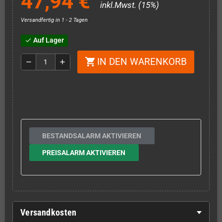
47,94 €
inkl.Mwst. (15%)
Versandfertig in 1 - 2 Tagen
Auf Lager
check
IN DEN WARENKORB
shopping_cart
remove
add
BESTANDSALARM AKTIVIEREN
PREISALARM AKTIVIEREN
Versandkosten