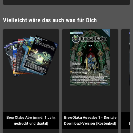
Vielleicht wäre das auch was für Dich
BrewOtaku Abo (mind. 1 Jahr,
BrewOtaku Ausgabe 1 - Digitale
B
gedruckt und digital)
Download-Version (Kostenlos!)
Pr