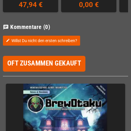
47,94 €
0,00 €
Kommentare
(0)
chat
Willst Du nicht den ersten schreiben?
edit
OFT ZUSAMMEN GEKAUFT