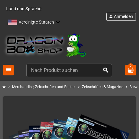
Land und Sprache:
Anmelden
person
Vereinigte Staaten
0
view_headline
search
chevron_right
chevron_right
chevron_right
Merchandise, Zeitschriften und Bücher
Zeitschriften & Magazine
Brew