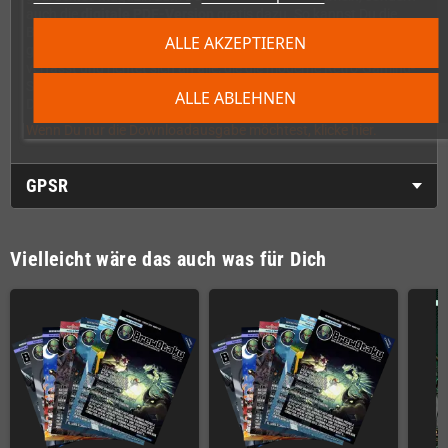
auch die
digitale PDF-Version
gratis dazu. So kannst Du die
BrewOtaku auch unterwegs auf Tablet oder Smartphone
ALLE AKZEPTIEREN
genießen. Das komplette Magazin ist in englischer Sprache
verfasst und richtet sich an alle, die die moderne Retro-Gaming-
Szene hautnah miterleben möchten. Mehr Informationen findest
ALLE ABLEHNEN
Du auf
https://www.brewotaku.com
Wenn Du nur die Downloadausgabe möchtest, klicke hier.
GPSR
Vielleicht wäre das auch was für Dich