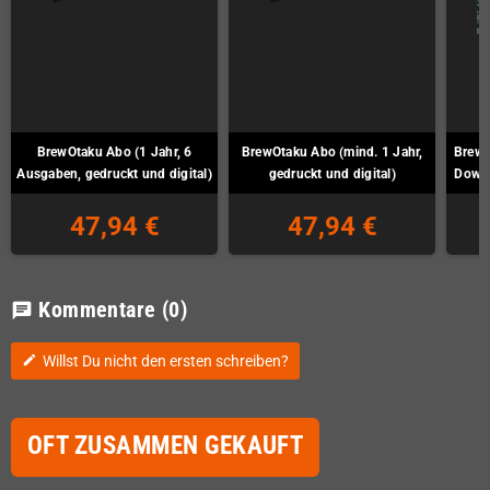
BrewOtaku Abo (1 Jahr, 6
BrewOtaku Abo (mind. 1 Jahr,
BrewO
Ausgaben, gedruckt und digital)
gedruckt und digital)
Downl
47,94 €
47,94 €
Kommentare
(0)
chat
Willst Du nicht den ersten schreiben?
edit
OFT ZUSAMMEN GEKAUFT