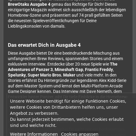
BrewOtaku Ausgabe 4
genau das Richtige für Dich! Dieses
einzigartige Magazin widmet sich ausschließlich der lebendigen
Homebrew-Szene und präsentiert auf 74 prall gefüllten Seiten
die neuesten Spieleveröffentlichungen für Deine
Lieblingskonsolen von damals.
Das erwartet Dich in Ausgabe 4
Diese Ausgabe bietet Dir eine beeindruckende Mischung aus
umfangreichen Brew Reviews, spannenden Stories und einem
exklusiven Interview. Entdecke über 20 neue Spiele wie
The
Adventures of Panzer 3
,
Mineshaft Gap
,
Frantic Freddy
,
Spelunky
,
Super Mario Bros. Maker
und viele mehr. In den
Stories erfährst Du Hintergründe zur legendären Alex Kidd-Serie
auf dem Master System und lernst den Multi-Platform Arcade
Game Designer kennen. Das Interview mit Dave Nemeth, dem
Entwickler hinter Panzer, gibt Dir tiefe Einblicke in die Homebrew-
Unsere Webseite benötigt für einige Funktionen Cookies,
Entwicklung.
weitere Cookies von Drittanbietern helfen uns, unser
Angebot zu verbessern.
Du kannst jederzeit bestimmen, welche Cookies erlaubt
Printqualität trifft digitale Flexibilität
sind und welche nicht.
Mit dieser Printausgabe erhältst Du nicht nur ein hochwertiges
Weitere Informationen
Cookies anpassen
gedrucktes Magazin zum Durchblättern und Sammeln, sondern