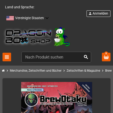
Land und Sprache:
Anmelden
person
Vereinigte Staaten
0
view_headline
search
chevron_right
chevron_right
chevron_right
Merchandise, Zeitschriften und Bücher
Zeitschriften & Magazine
Brew