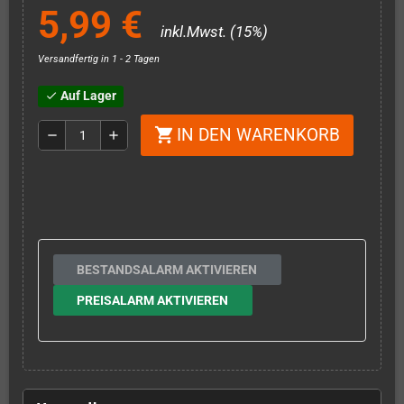
5,99 €
inkl.Mwst. (15%)
Versandfertig in 1 - 2 Tagen
Auf Lager
check
IN DEN WARENKORB
shopping_cart
remove
add
BESTANDSALARM AKTIVIEREN
PREISALARM AKTIVIEREN