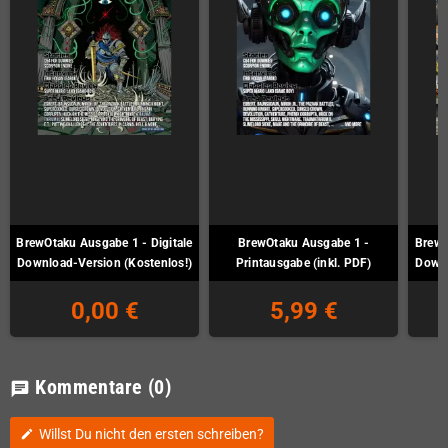
BrewOtaku Ausgabe 1 - Digitale
BrewOtaku Ausgabe 1 -
BrewO
Download-Version (Kostenlos!)
Printausgabe (inkl. PDF)
Downl
0,00 €
5,99 €
Kommentare
(0)
chat
Willst Du nicht den ersten schreiben?
edit