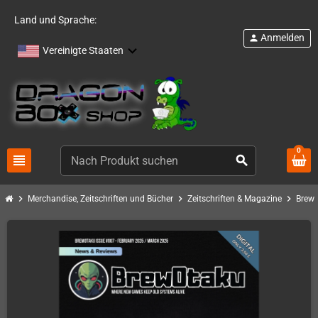
Land und Sprache:
Anmelden
person
Vereinigte Staaten
0
view_headline
search
chevron_right
chevron_right
chevron_right
Merchandise, Zeitschriften und Bücher
Zeitschriften & Magazine
Brew