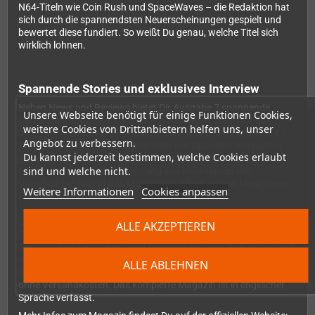
N64-Titeln wie Coin Rush und SpaceWaves – die Redaktion hat
sich durch die spannendsten Neuerscheinungen gespielt und
bewertet diese fundiert. So weißt Du genau, welche Titel sich
wirklich lohnen.
Spannende Stories und exklusives Interview
Neben News und Reviews bietet Dir Ausgabe 7 spannende
Unsere Webseite benötigt für einige Funktionen Cookies,
Hintergrundartikel zu Themen wie NESFab (Coding für das
weitere Cookies von Drittanbietern helfen uns, unser
NES), Amiga Forever 11 und dem Master System EverDrive X7.
Angebot zu verbessern.
Das Interview mit Cowboy Bumbiss von Spacebot Interactive
Du kannst jederzeit bestimmen, welche Cookies erlaubt
gewährt Dir exklusive Einblicke in die Homebrew-
sind und welche nicht.
Entwicklerszene. Diese Mischung aus Information und
Unterhaltung macht das Magazin zu einem echten Must-Have.
Weitere Informationen
Cookies anpassen
ALLE AKZEPTIEREN
Digitaler Download ohne DRM
Diese digitale Version erhältst Du als DRM-freies PDF, das Du auf
all Deinen Geräten lesen kannst. Nach dem Kauf steht Dir der
ALLE ABLEHNEN
Download sofort zur Verfügung – ohne Wartezeit und natürlich
ohne Versandkosten. Das komplette Magazin ist in englischer
Sprache verfasst.