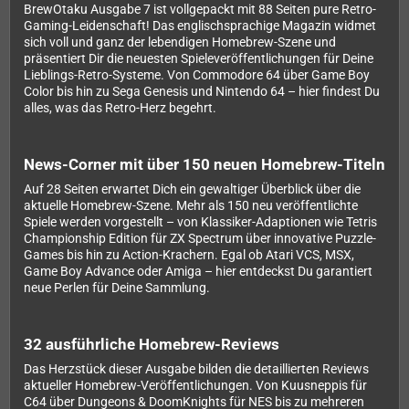
BrewOtaku Ausgabe 7 ist vollgepackt mit 88 Seiten pure Retro-
Gaming-Leidenschaft! Das englischsprachige Magazin widmet
sich voll und ganz der lebendigen Homebrew-Szene und
präsentiert Dir die neuesten Spieleveröffentlichungen für Deine
Lieblings-Retro-Systeme. Von Commodore 64 über Game Boy
Color bis hin zu Sega Genesis und Nintendo 64 – hier findest Du
alles, was das Retro-Herz begehrt.
News-Corner mit über 150 neuen Homebrew-Titeln
Auf 28 Seiten erwartet Dich ein gewaltiger Überblick über die
aktuelle Homebrew-Szene. Mehr als 150 neu veröffentlichte
Spiele werden vorgestellt – von Klassiker-Adaptionen wie Tetris
Championship Edition für ZX Spectrum über innovative Puzzle-
Games bis hin zu Action-Krachern. Egal ob Atari VCS, MSX,
Game Boy Advance oder Amiga – hier entdeckst Du garantiert
neue Perlen für Deine Sammlung.
32 ausführliche Homebrew-Reviews
Das Herzstück dieser Ausgabe bilden die detaillierten Reviews
aktueller Homebrew-Veröffentlichungen. Von Kuusneppis für
C64 über Dungeons & DoomKnights für NES bis zu mehreren