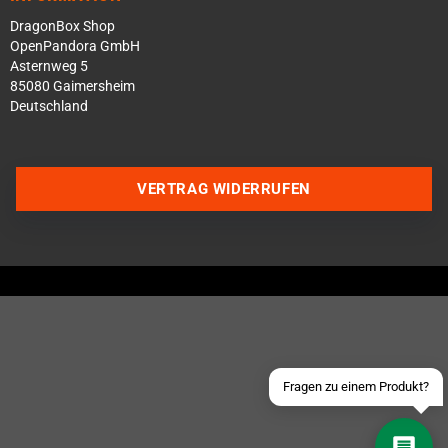
DragonBox Shop
OpenPandora GmbH
Asternweg 5
85080 Gaimersheim
Deutschland
VERTRAG WIDERRUFEN
Über WhatsApp schreiben
Über Telegram schreiben
Discord Server beitreten
Facebook Messenger
Schick uns eine eMail
Fragen zu einem Produkt?