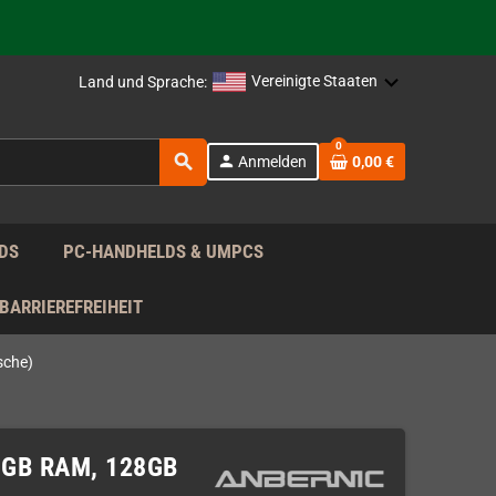
rag nach!
Vereinigte Staaten
Land und Sprache:
rag nach!
0
search
person
Anmelden
0,00 €
rag nach!
DS
PC-HANDHELDS & UMPCS
BARRIEREFREIHEIT
sche)
 8GB RAM, 128GB