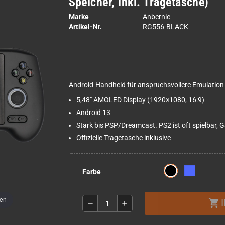
Speicher, inkl. Tragetasche)
Marke
Anbernic
Artikel-Nr.
RG556-BLACK
Android-Handheld für anspruchsvollere Emulatio
5,48" AMOLED Display (1920×1080, 16:9)
Android 13
Stark bis PSP/Dreamcast. PS2 ist oft spielbar,
Offizielle Tragetasche inklusive
Farbe
men
shopping_cart
remove
add