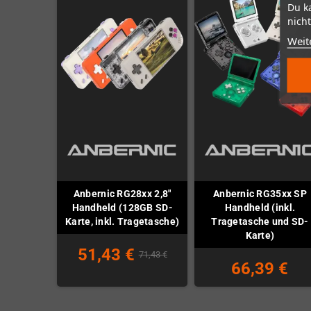
Du k
nicht
Weit
Anbernic RG28xx 2,8"
Anbernic RG35xx SP
Handheld (128GB SD-
Handheld (inkl.
Karte, inkl. Tragetasche)
Tragetasche und SD-
Karte)
51,43 €
71,43 €
66,39 €