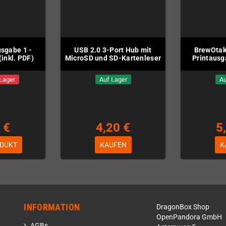
sgabe 1 -
USB 2.0 3-Port Hub mit
BrewOtak
inkl. PDF)
MicroSD und SD-Kartenleser
Printausg
 Lager
Auf Lager
Au
 €
4,20 €
5
DUKT
KAUFEN
K
INFORMATION
DragonBox Shop
OpenPandora GmbH
AGBs