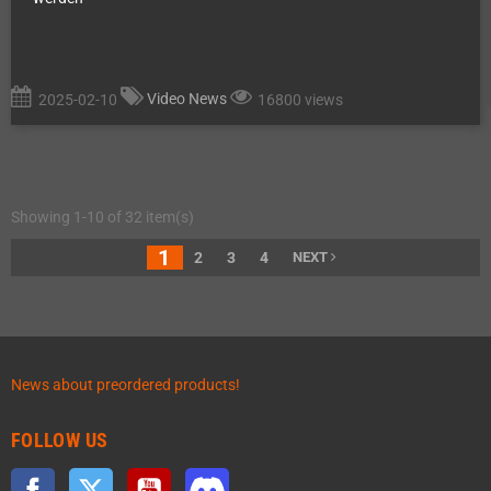
Video News
2025-02-10
16800 views
Showing 1-10 of 32 item(s)
1
2
3
4
NEXT
News about preordered products!
FOLLOW US
Facebook
Twitter
YouTube
Discord