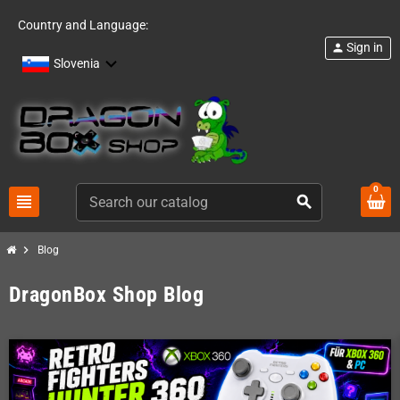
Country and Language:
Sign in
person
Slovenia
0
view_headline
search
chevron_right
Blog
DragonBox Shop Blog