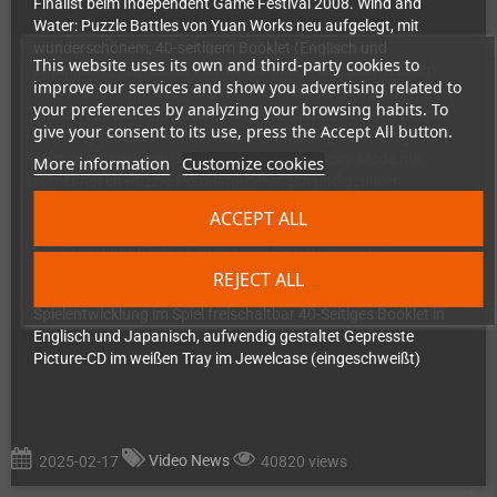
Finalist beim Independent Game Festival 2008. Wind and
Water: Puzzle Battles von Yuan Works neu aufgelegt, mit
wunderschönem, 40-seitigem Booklet (Englisch und
This website uses its own and third-party cookies to
Japanisch), gepresster Picture-CD und in eingeschweißtem
improve our services and show you advertising related to
Jewelcase - zu einem genialen Preis. Das Spiel hat in Tests
your preferences by analyzing your browsing habits. To
durchwegs sehr gute Bewertungen erhalten, vor allen Dingen
give your consent to its use, press the Accept All button.
der Story-Modus, mit dem man stundenlang beschäftigt sein
wird, macht einfach Spaß! Die Highlights: Story-Mode mit
More information
Customize cookies
immer neuen Puzzle-Herausforderungen und genialer
Geschichte - knapp 20 Stunden Spielzeit! Arcade, Puzzle, und
ACCEPT ALL
VS-Modus (gegen echte Menschen oder Computergegner)
Liebevoll handgepixelte Grafik und Animationen mit
abwechslungsreicher Musik Verschiedene Mini-Games Viele,
REJECT ALL
viele geheime Level. Infos zu den Charakteren und zur
Spielentwicklung im Spiel freischaltbar 40-Seitiges Booklet in
Englisch und Japanisch, aufwendig gestaltet Gepresste
Picture-CD im weißen Tray im Jewelcase (eingeschweißt)
Video News
2025-02-17
40820 views