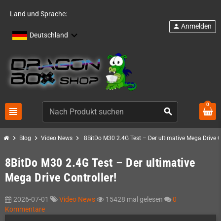
Land und Sprache:
Anmelden
person
Deutschland
0
view_headline
search
chevron_right
chevron_right
chevron_right
Blog
Video News
8BitDo M30 2.4G Test – Der ultimative Mega Drive Co
8BitDo M30 2.4G Test – Der ultimative
Mega Drive Controller!
2026-07-01
Video News
15428 mal gelesen
0
Kommentare