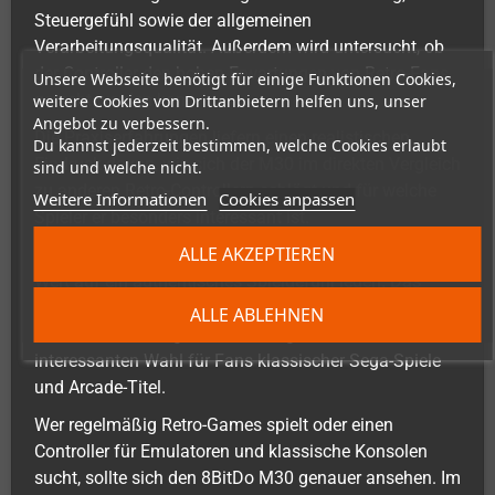
Steuergefühl sowie der allgemeinen
Verarbeitungsqualität. Außerdem wird untersucht, ob
der Controller den hohen Erwartungen von Retro-Fans
Unsere Webseite benötigt für einige Funktionen Cookies,
gerecht werden kann.
weitere Cookies von Drittanbietern helfen uns, unser
Angebot zu verbessern.
Die Praxiserfahrungen liefern einen realistischen
Du kannst jederzeit bestimmen, welche Cookies erlaubt
Eindruck davon, wie sich der M30 im direkten Vergleich
sind und welche nicht.
zu anderen Retro-Controllern schlägt und für welche
Weitere Informationen
Cookies anpassen
Spieler er besonders interessant ist.
ALLE AKZEPTIEREN
Der 8BitDo M30 richtet sich klar an Retro-Spieler, die
Wert auf ein authentisches Spielgefühl legen. Das
klassische 6-Tasten-Layout, das präzise Steuerkreuz
ALLE ABLEHNEN
und die hochwertige Verarbeitung machen ihn zu einer
interessanten Wahl für Fans klassischer Sega-Spiele
und Arcade-Titel.
Wer regelmäßig Retro-Games spielt oder einen
Controller für Emulatoren und klassische Konsolen
sucht, sollte sich den 8BitDo M30 genauer ansehen. Im