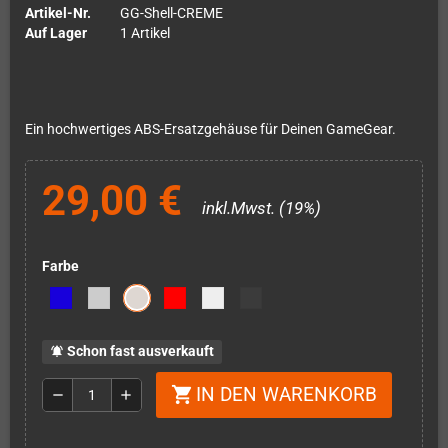
Artikel-Nr.
GG-Shell-CREME
Auf Lager
1 Artikel
Ein hochwertiges ABS-Ersatzgehäuse für Deinen GameGear.
29,00 €
inkl.Mwst. (19%)
Farbe
Schon fast ausverkauft
notifications_active
IN DEN WARENKORB
shopping_cart
remove
add