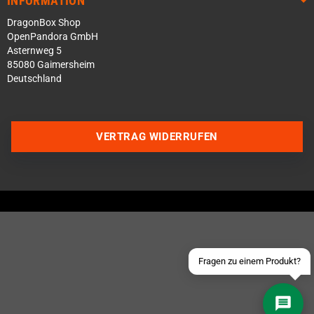
INFORMATION
DragonBox Shop
OpenPandora GmbH
Asternweg 5
85080 Gaimersheim
Deutschland
Über WhatsApp schreiben
VERTRAG WIDERRUFEN
Über Telegram schreiben
Discord Server beitreten
Facebook Messenger
Schick uns eine eMail
Fragen zu einem Produkt?