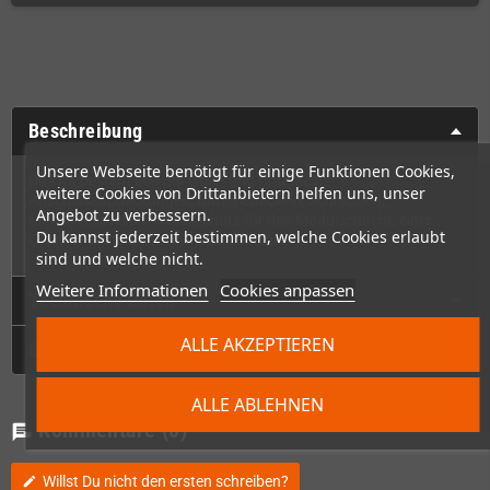
Beschreibung
Unsere Webseite benötigt für einige Funktionen Cookies,
Das Kit besteht aus der Ober- und Unterseite,
weitere Cookies von Drittanbietern helfen uns, unser
Anschlussabdeckungen, Batteriedeckeln, Schrauben,
Angebot zu verbessern.
Metallfedern, dem Metallschutz für den Modulschacht, einer
Du kannst jederzeit bestimmen, welche Cookies erlaubt
Glasfrontscheibe sowie neuen Buttons.
sind und welche nicht.
Weitere Informationen
Cookies anpassen
Technische Daten
ALLE AKZEPTIEREN
GPSR
ALLE ABLEHNEN
Kommentare
(0)
chat
Willst Du nicht den ersten schreiben?
edit