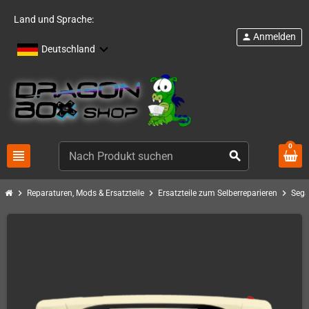
Land und Sprache:
Anmelden
person
Deutschland
0
view_headline
search
chevron_right
chevron_right
chevron_right
Reparaturen, Mods & Ersatzteile
Ersatzteile zum Selberreparieren
Sega