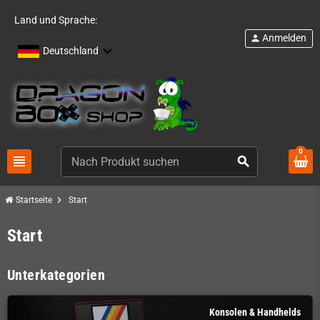
Land und Sprache:
Anmelden
person
Deutschland
0
view_headline
search
chevron_right
Startseite
Start
Start
Unterkategorien
Konsolen & Handhelds