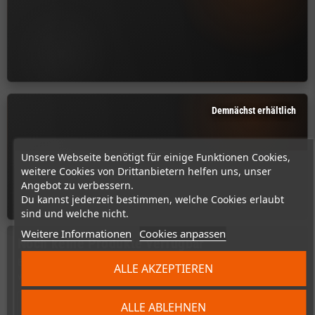
Demnächst erhältlich
Unsere Webseite benötigt für einige Funktionen Cookies,
weitere Cookies von Drittanbietern helfen uns, unser
Angebot zu verbessern.
Du kannst jederzeit bestimmen, welche Cookies erlaubt
sind und welche nicht.
Weitere Informationen
Cookies anpassen
Noch keine Produkte verfügbar
Bleiben Sie dran! Sobald weitere Produkte hinzugefügt wurden,
ALLE AKZEPTIEREN
werden sie hier angezeigt.
search
ALLE ABLEHNEN