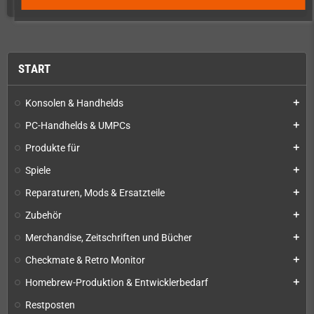
START
Konsolen & Handhelds
add
PC-Handhelds & UMPCs
add
Produkte für
add
Spiele
add
Reparaturen, Mods & Ersatzteile
add
Zubehör
add
Merchandise, Zeitschriften und Bücher
add
Checkmate & Retro Monitor
add
Homebrew-Produktion & Entwicklerbedarf
add
Restposten