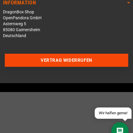
INFORMATION
DragonBox Shop
OpenPandora GmbH
Asternweg 5
85080 Gaimersheim
Deutschland
Über WhatsApp schreiben
VERTRAG WIDERRUFEN
Über Telegram schreiben
Discord Server beitreten
Facebook Messenger
Schick uns eine eMail
Wir helfen gerne!