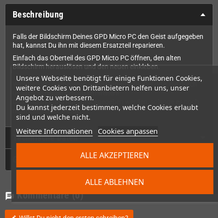
Beschreibung
Falls der Bildschirm Deines GPD Micro PC den Geist aufgegeben
hat, kannst Du ihn mit diesem Ersatzteil reparieren.
Einfach das Oberteil des GPD Micto PC öffnen, den alten
Bildschirm herauslösen und den neuen einkleben.
Unsere Webseite benötigt für einige Funktionen Cookies,
Wichtig: Wir übernehmen keine Garantie für Defekte, die durch
weitere Cookies von Drittanbietern helfen uns, unser
unsachgemäßen Einbau entstehen!
Angebot zu verbessern.
Das Display kann nur zurückgegeben werden, solange es noch
Du kannst jederzeit bestimmen, welche Cookies erlaubt
nicht eingebaut wurde!
sind und welche nicht.
Weitere Informationen
Cookies anpassen
Technische Daten
ALLE AKZEPTIEREN
GPSR
ALLE ABLEHNEN
Kommentare
(0)
chat
edit