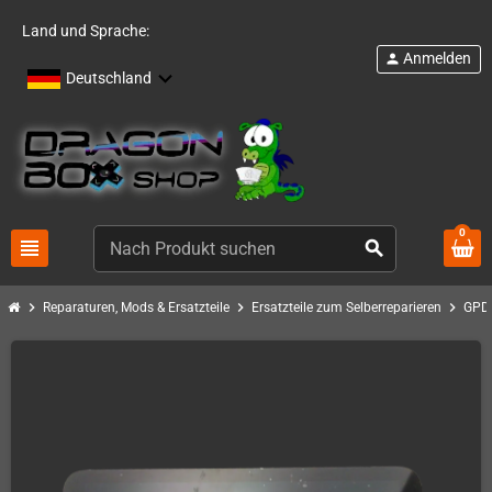
Land und Sprache:
Anmelden
person
Deutschland
0
view_headline
search
chevron_right
chevron_right
chevron_right
Reparaturen, Mods & Ersatzteile
Ersatzteile zum Selberreparieren
GPD