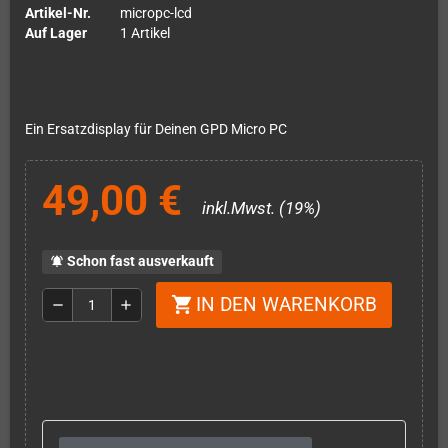
Artikel-Nr.
micropc-lcd
Auf Lager
1 Artikel
Ein Ersatzdisplay für Deinen GPD Micro PC
49,00 €
inkl.Mwst. (19%)
Schon fast ausverkauft
notifications_active
IN DEN WARENKORB
shopping_cart
remove
add