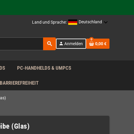
rag nach!
Deutschland
Land und Sprache:
rag nach!
0
search
person
Anmelden
0,00 €
rag nach!
DS
PC-HANDHELDS & UMPCS
BARRIEREFREIHEIT
as)
be (Glas)