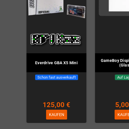
GameBoy Disp
Everdrive GBA X5 Mini
(Glas
Schon fast ausverkauft
Auf La
125,00 €
5,00
KAUFEN
KAUF