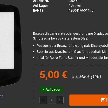
Artikel-Nr.
GBA-GL
Auf Lager
4 Artikel
EAN13
4260416651173
Ersetze die zerkratzte oder gesprungene Display
Schutzscheibe aus kratzfestem Glas.
Passgenauer Ersatz für die originale Display
Besteht aus kratzfestem Glas für dauerhaft klar
Ideal für Retro-Fans, Bastler und Modder, die i
5,00 €
inkl.Mwst. (19%)
Auf Lager
check
men
shopping_cart
remove
add