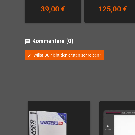
39,00 €
125,00 €
Kommentare
(0)
chat
Willst Du nicht den ersten schreiben?
edit