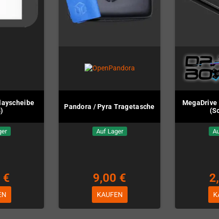
layscheibe
MegaDrive
Pandora / Pyra Tragetasche
)
(S
ger
Auf Lager
Au
 €
9,00 €
2
EN
KAUFEN
K