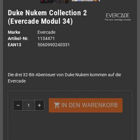
Duke Nukem Collection 2
(Evercade Modul 34)
Marke
Evercade
Artikel-Nr.
1134471
EAN13
5060990240331
Die drei 32-Bit-Abenteuer von Duke Nukem kommen auf die
Evercade
IN DEN WARENKORB
shopping_cart
remove
add