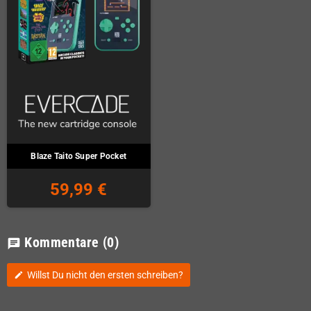
Blaze Taito Super Pocket
59,99 €
Kommentare
(0)
chat
Willst Du nicht den ersten schreiben?
edit