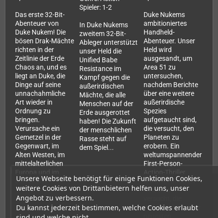
Spieler: 1-2
Das erste 32-Bit-
Duke Nukems
Abenteuer von
ambitioniertes
In Duke Nukems
Duke Nukem! Die
Handheld-
zweitem 32-Bit-
bösen Drak-Mächte
Abenteuer. Unser
Ableger unterstützt
richten in der
Held wird
unser Held die
Zeitlinie der Erde
ausgesandt, um
Unified Babe
Chaos an, und es
Area 51 zu
Resistance im
liegt an Duke, die
untersuchen,
Kampf gegen die
Dinge auf seine
nachdem Berichte
außerirdischen
unnachahmliche
über eine weitere
Mächte, die alle
Art wieder in
außerirdische
Menschen auf der
Ordnung zu
Spezies
Erde ausgerottet
bringen.
aufgetaucht sind,
haben! Die Zukunft
Verursache ein
die versucht, den
der menschlichen
Gemetzel in der
Planeten zu
Rasse steht auf
Gegenwart, im
erobern. Ein
dem Spiel...
Alten Westen, im
weltumspannender
mittelalterlichen
First-Person-
Europa und im
Action-Thriller
Unsere Webseite benötigt für einige Funktionen Cookies,
alten Rom!
erwartet unseren
weitere Cookies von Drittanbietern helfen uns, unser
Helden, der
Angebot zu verbessern.
versucht, die
Du kannst jederzeit bestimmen, welche Cookies erlaubt
Wahrheit hinter der
neuesten
sind und welche nicht.