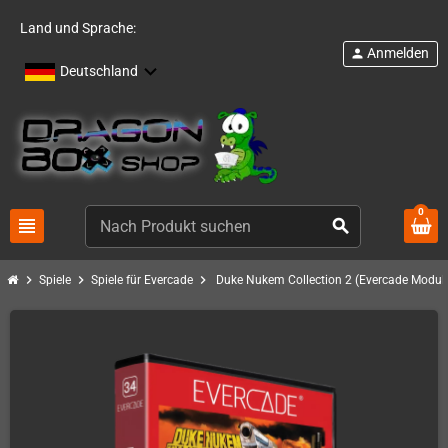
Land und Sprache:
Anmelden
person
Deutschland
0
view_headline
search
chevron_right
chevron_right
chevron_right
Spiele
Spiele für Evercade
Duke Nukem Collection 2 (Evercade Modul