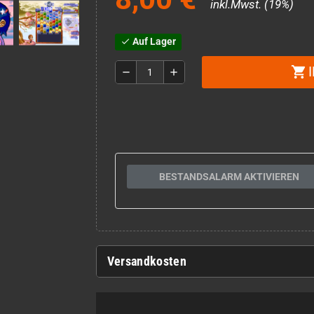
inkl.Mwst. (19%)
Auf Lager
check
shopping_cart
remove
add
BESTANDSALARM AKTIVIEREN
Versandkosten