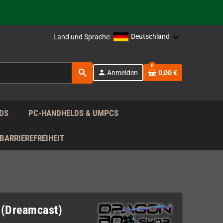
Deutschland
Land und Sprache:
rag nach!
0
search
person
Anmelden
0,00 €
rag nach!
DS
PC-HANDHELDS & UMPCS
BARRIEREFREIHEIT
 (Dreamcast)