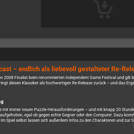
ast – endlich als liebevoll gestalteter Re-Re
008 Finalist beim renommierten Independent Game Festival und gilt bis he
ngt diesen Klassiker als hochwertigen Re-Release zurück – und das Erge
ng
 mit immer neuen Puzzle-Herausforderungen – und mit knapp 20 Stunden Sp
ens aufgehoben, egal ob gegen echte Gegner oder den Computer. Dazu k
. Im Spiel selbst lassen sich außerdem Infos zu den Charakteren und zur 