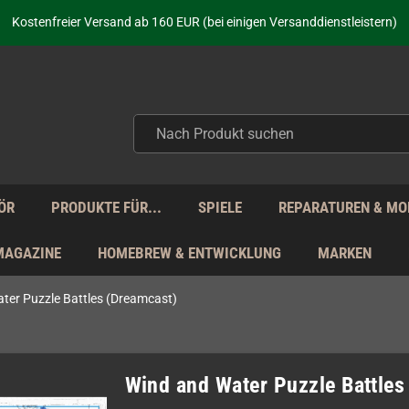
Kostenfreier Versand ab 160 EUR (bei einigen Versanddienstleistern)
Seit über 20 Jahren Deine Anlaufstelle für neue Retro-Hardware!
Täglicher Versand Mo - Fr aus Deutschland - zollfrei innerhalb der EU!
aufen nicht nur - wir KENNEN unsere Produkte. Du brauchst Hilfe? Dann f
Kostenfreier Versand ab 160 EUR (bei einigen Versanddienstleistern)
Seit über 20 Jahren Deine Anlaufstelle für neue Retro-Hardware!
Täglicher Versand Mo - Fr aus Deutschland - zollfrei innerhalb der EU!
aufen nicht nur - wir KENNEN unsere Produkte. Du brauchst Hilfe? Dann f
ÖR
PRODUKTE FÜR...
SPIELE
REPARATUREN & MO
MAGAZINE
HOMEBREW & ENTWICKLUNG
MARKEN
ter Puzzle Battles (Dreamcast)
Wind and Water Puzzle Battles