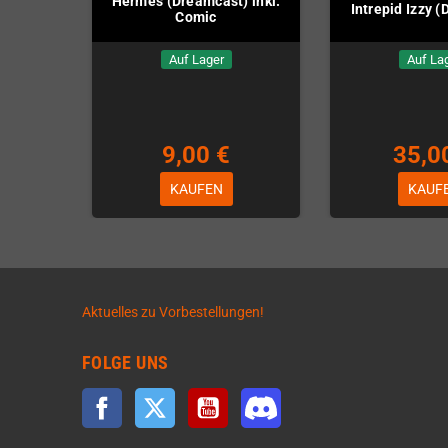
Hermes (Dreamcast) inkl.
Intrepid Izzy 
Comic
Auf Lager
Auf La
9,00 €
35,0
KAUFEN
KAUF
Aktuelles zu Vorbestellungen!
FOLGE UNS
Facebook
Twitter
YouTube
Discord