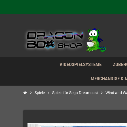
Wir verk
Wir verk
VIDEOSPIELSYSTEME
ZUBEH
MERCHANDISE & 
chevron_right
Spiele
chevron_right
Spiele für Sega Dreamcast
chevron_right
Wind and Wa