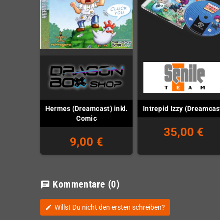
Hermes (Dreamcast) inkl.
Intrepid Izzy (Dreamcas
Comic
35,00 €
9,00 €
Kommentare
(0)
chat
Willst Du nicht den ersten schreiben?
edit