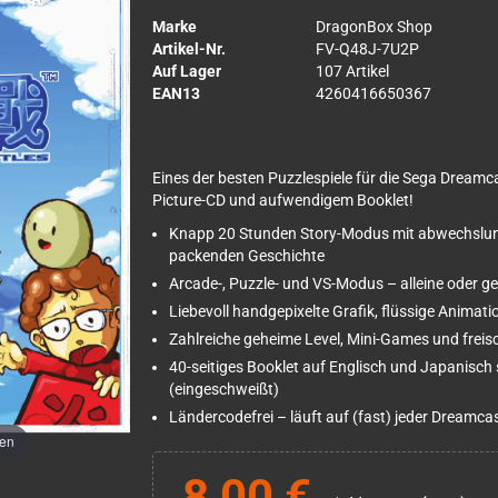
Marke
DragonBox Shop
Artikel-Nr.
FV-Q48J-7U2P
Auf Lager
107 Artikel
EAN13
4260416650367
Eines der besten Puzzlespiele für die Sega Dreamca
Picture-CD und aufwendigem Booklet!
Knapp 20 Stunden Story-Modus mit abwechslun
packenden Geschichte
Arcade-, Puzzle- und VS-Modus – alleine oder
Liebevoll handgepixelte Grafik, flüssige Anima
Zahlreiche geheime Level, Mini-Games und freis
40-seitiges Booklet auf Englisch und Japanisch
(eingeschweißt)
Ländercodefrei – läuft auf (fast) jeder Dreamca
men
8,00 €