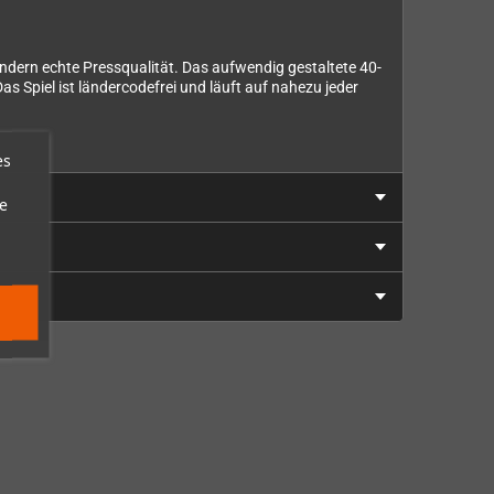
ondern echte Pressqualität. Das aufwendig gestaltete 40-
s Spiel ist ländercodefrei und läuft auf nahezu jeder
es
e