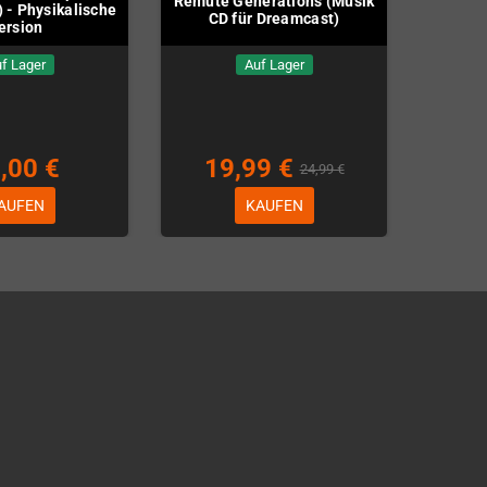
Remute Generations (Musik
 - Physikalische
CD für Dreamcast)
ersion
f Lager
Auf Lager
,00 €
19,99 €
24,99 €
AUFEN
KAUFEN