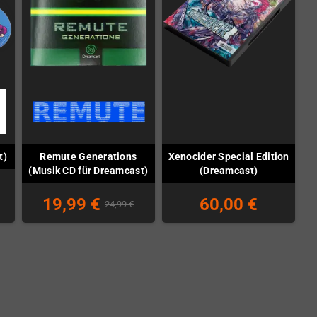
Remute Generations
Xenocider Special Edition
t)
(Musik CD für Dreamcast)
(Dreamcast)
19,99 €
60,00 €
24,99 €