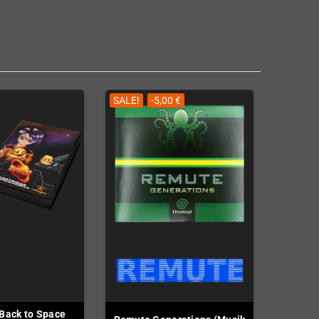
SALE!
-5,00 €
Back to Space