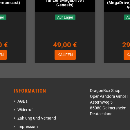
Tänzer (MegaDrive /
(Dreamcast)
(MegaDrive)
Genesis)
V
ger
Auf Lager
Au
0 €
49,00 €
29
EN
KAUFEN
K
INFORMATION
DragonBox Shop
OpenPandora GmbH
AGBs
Asternweg 5
85080 Gaimersheim
Widerruf
Deutschland
Zahlung und Versand
Impressum