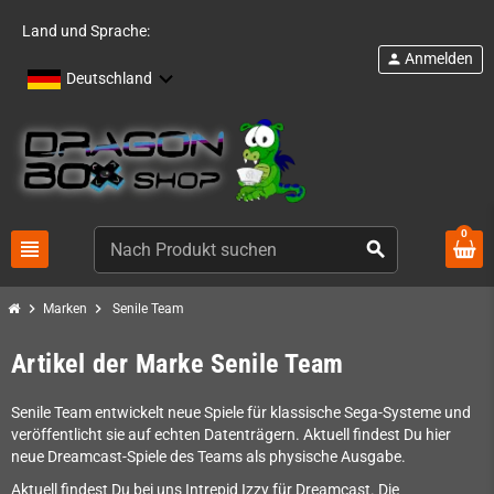
Land und Sprache:
Anmelden
person
Deutschland
0
view_headline
search
chevron_right
chevron_right
Marken
Senile Team
Artikel der Marke Senile Team
Senile Team entwickelt neue Spiele für klassische Sega-Systeme und
veröffentlicht sie auf echten Datenträgern. Aktuell findest Du hier
neue Dreamcast-Spiele des Teams als physische Ausgabe.
Aktuell findest Du bei uns Intrepid Izzy für Dreamcast. Die