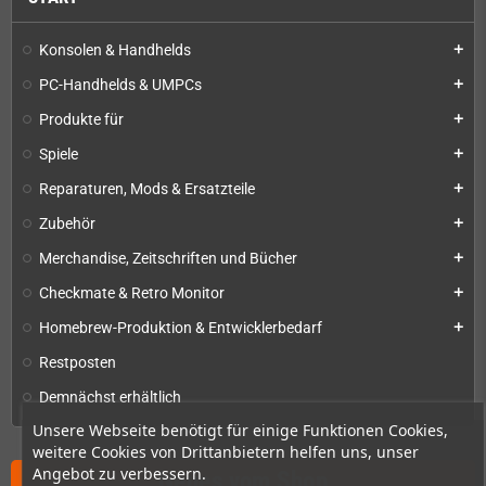
Konsolen & Handhelds
add
PC-Handhelds & UMPCs
add
Produkte für
add
Spiele
add
Reparaturen, Mods & Ersatzteile
add
Zubehör
add
Merchandise, Zeitschriften und Bücher
add
Checkmate & Retro Monitor
add
Homebrew-Produktion & Entwicklerbedarf
add
Restposten
Demnächst erhältlich
Unsere Webseite benötigt für einige Funktionen Cookies,
weitere Cookies von Drittanbietern helfen uns, unser
Angebot zu verbessern.
Neues vom Shop