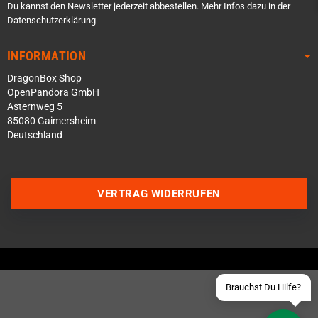
Du kannst den Newsletter jederzeit abbestellen. Mehr Infos dazu in der
Datenschutzerklärung
INFORMATION
DragonBox Shop
OpenPandora GmbH
Asternweg 5
85080 Gaimersheim
Deutschland
Über WhatsApp schreiben
Über Telegram schreiben
VERTRAG WIDERRUFEN
Discord Server beitreten
Facebook Messenger
Schick uns eine eMail
Brauchst Du Hilfe?