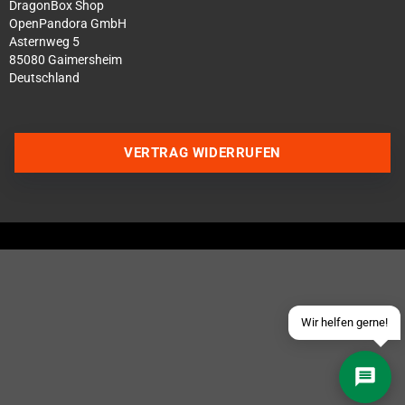
DragonBox Shop
OpenPandora GmbH
Asternweg 5
85080 Gaimersheim
Deutschland
Über WhatsApp schreiben
VERTRAG WIDERRUFEN
Über Telegram schreiben
Discord Server beitreten
Facebook Messenger
Schick uns eine eMail
Wir helfen gerne!