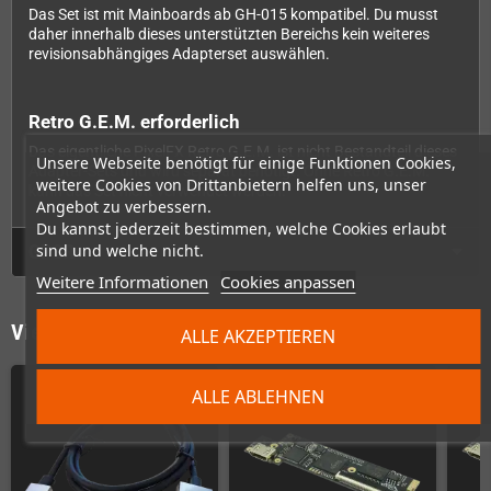
Das Set ist mit Mainboards ab GH-015 kompatibel. Du musst
daher innerhalb dieses unterstützten Bereichs kein weiteres
revisionsabhängiges Adapterset auswählen.
Retro G.E.M. erforderlich
Das eigentliche PixelFX Retro G.E.M. ist nicht Bestandteil dieses
Unsere Webseite benötigt für einige Funktionen Cookies,
Adapter-Sets und wird separat benötigt. Ohne Retro G.E.M.
weitere Cookies von Drittanbietern helfen uns, unser
kann das Set nicht verwendet werden.
Angebot zu verbessern.
Du kannst jederzeit bestimmen, welche Cookies erlaubt
sind und welche nicht.
GPSR
Weitere Informationen
Cookies anpassen
Vielleicht wäre das auch was für Dich
ALLE AKZEPTIEREN
ALLE ABLEHNEN