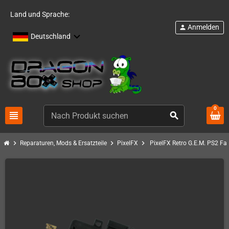
Land und Sprache:
Anmelden
person
Deutschland
0
view_headline
search
chevron_right
chevron_right
chevron_right
Reparaturen, Mods & Ersatzteile
PixelFX
PixelFX Retro G.E.M. PS2 Fat