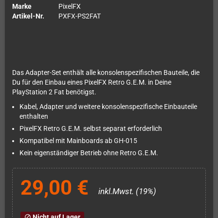
Marke
PixelFX
Artikel-Nr.
PXFX-PS2FAT
Das Adapter-Set enthält alle konsolenspezifischen Bauteile, die
Du für den Einbau eines PixelFX Retro G.E.M. in Deine
PlayStation 2 Fat benötigst.
Kabel, Adapter und weitere konsolenspezifische Einbauteile
enthalten
PixelFX Retro G.E.M. selbst separat erforderlich
Kompatibel mit Mainboards ab GH-015
Kein eigenständiger Betrieb ohne Retro G.E.M.
29,00 €
inkl.Mwst. (19%)
Nicht auf Lager
block