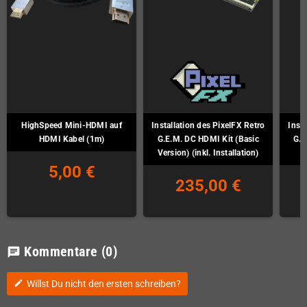
HighSpeed Mini-HDMI auf
Installation des PixelFX Retro
Insta
HDMI Kabel (1m)
G.E.M. DC HDMI Kit (Basic
G.E
Version) (inkl. Installation)
5,00 €
235,00 €
Kommentare
(0)
chat
Willst Du nicht den ersten schreiben?
edit