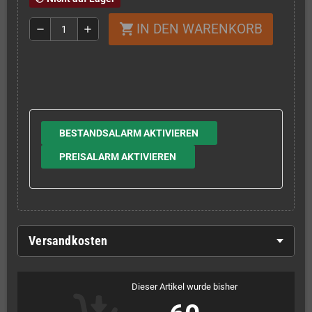
IN DEN WARENKORB
shopping_cart
remove
add
BESTANDSALARM AKTIVIEREN
PREISALARM AKTIVIEREN
Versandkosten
Dieser Artikel wurde bisher