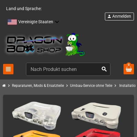
Land und Sprache:
Anmelden
person
Vereinigte Staaten
0
view_headline
search
chevron_right
chevron_right
chevron_right
Reparaturen, Mods & Ersatzteile
Umbau-Service ohne Teile
Installati