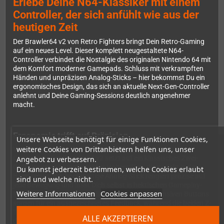
Erlebe Deine N64-Klassiker mit einem
Controller, der sich anfühlt wie aus der
heutigen Zeit
Der Brawler64 v2 von Retro Fighters bringt Dein Retro-Gaming
auf ein neues Level. Dieser komplett neugestaltete N64-
Controller verbindet die Nostalgie des originalen Nintendo 64 mit
dem Komfort moderner Gamepads. Schluss mit verkrampften
Händen und unpräzisen Analog-Sticks – hier bekommst Du ein
ergonomisches Design, das sich an aktuelle Next-Gen-Controller
anlehnt und Deine Gaming-Sessions deutlich angenehmer
macht.
Ergonomie trifft auf Präzision
Unsere Webseite benötigt für einige Funktionen Cookies,
weitere Cookies von Drittanbietern helfen uns, unser
Vergiss die ungewöhnliche Dreiecksform des Original-
Controllers. Der Brawler64 v2 setzt auf ein klassisches Zwei-
Angebot zu verbessern.
Griff-Design mit komfortablen Haltegriffen, die perfekt in der
Du kannst jederzeit bestimmen, welche Cookies erlaubt
Hand liegen. Der hochwertige Analog-Stick reagiert präzise auf
sind und welche nicht.
jede Bewegung und lässt Dich selbst in hektischen Gameplay-
Weitere Informationen
Cookies anpassen
Momenten die volle Kontrolle behalten. Die responsiven Buttons
sorgen für ein ausgezeichnetes Feedback, während die beiden Z-
Trigger als moderne Schultertasten ausgeführt sind – eine
ALLE AKZEPTIEREN
deutliche Verbesserung gegenüber dem Original.