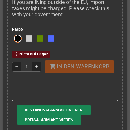
If you are living outside of the EU, import
taxes might be charged. Please check this
with your government
Farbe
Nicht auf Lager
block
IN DEN WARENKORB
shopping_cart
remove
add
BESTANDSALARM AKTIVIEREN
PREISALARM AKTIVIEREN