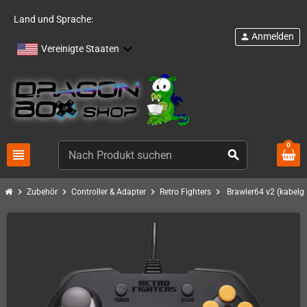
Land und Sprache:
Anmelden
person
Vereinigte Staaten
0
view_headline
search
chevron_right
chevron_right
chevron_right
chevron_right
Zubehör
Controller & Adapter
Retro Fighters
Brawler64 v2 (kabel