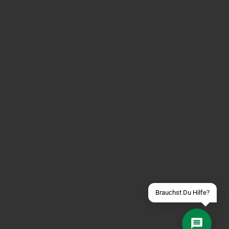
Über WhatsApp schreiben
Über Telegram schreiben
Discord Server beitreten
Facebook Messenger
Schick uns eine eMail
Brauchst Du Hilfe?