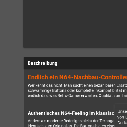
Beschreibung
Endlich ein N64-Nachbau-Controller, 
Wer kennt das nicht: Man sucht einen bezahlbaren Ersatz-
schwammige Buttons oder komplette Inkompatibilität mit 
endlich das, was Retro-Gamer erwarten: Qualität zum fai
Unse
Authentisches N64-Feeling im klassischen 
von 
Anders als moderne Redesigns bleibt der Teknogame dem i
Du k
identisch zum Original an. Die Buttons bieten einen defini