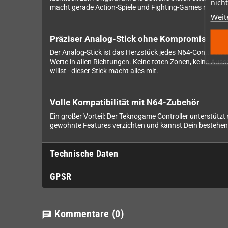
nicht
macht gerade Action-Spiele und Fighting-Games noch spi
Weit
Präziser Analog-Stick ohne Kompromisse
Der Analog-Stick ist das Herzstück jedes N64-Controllers
Werte in allen Richtungen. Keine toten Zonen, keine Aus
willst - dieser Stick macht alles mit.
Volle Kompatibilität mit N64-Zubehör
Ein großer Vorteil: Der Teknogame Controller unterstütz
gewohnte Features verzichten und kannst Dein bestehen
Technische Daten
GPSR
Kommentare
(0)
chat