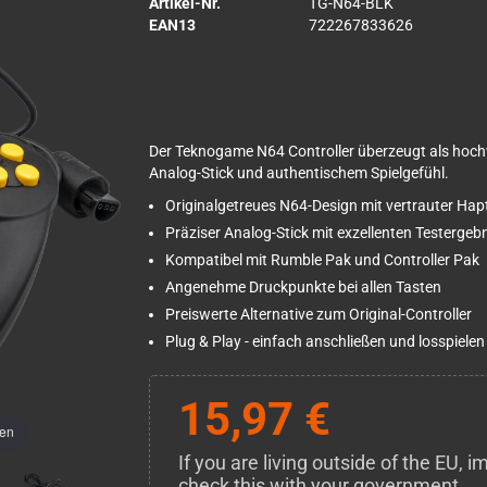
Artikel-Nr.
TG-N64-BLK
EAN13
722267833626
Der Teknogame N64 Controller überzeugt als hoch
Analog-Stick und authentischem Spielgefühl.
Originalgetreues N64-Design mit vertrauter Hapt
Präziser Analog-Stick mit exzellenten Testergeb
Kompatibel mit Rumble Pak und Controller Pak
Angenehme Druckpunkte bei allen Tasten
Preiswerte Alternative zum Original-Controller
Plug & Play - einfach anschließen und losspielen
15,97 €
men
If you are living outside of the EU,
check this with your government