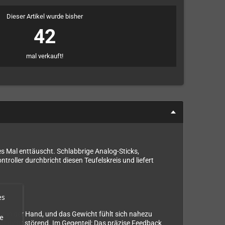
Dieser Artikel wurde bisher
42
mal verkauft!
es Mal enttäuscht. Schlabbrige Analog-Sticks,
oller durchbricht diesen Teufelskreis und liefert
es
ut in der Hand, und das Gewicht fühlt sich nahezu
e
olut nicht störend. Im Gegenteil: Das präzise Feedback