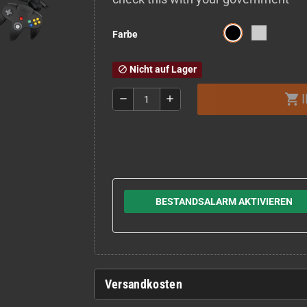
Farbe
Nicht auf Lager
block
shopping_cart
remove
add
BESTANDSALARM AKTIVIEREN
Versandkosten