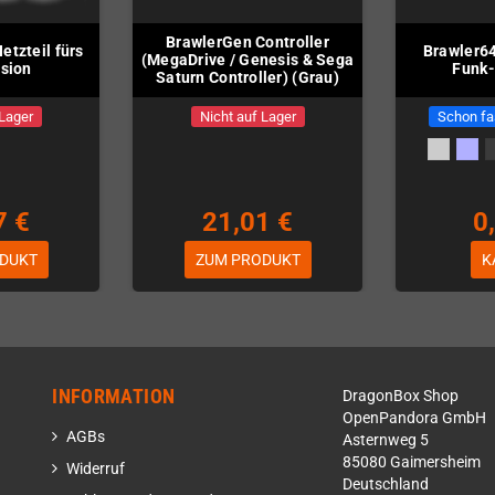
BrawlerGen Controller
tzteil fürs
Brawler64
(MegaDrive / Genesis & Sega
ision
Funk-
Saturn Controller) (Grau)
 Lager
Nicht auf Lager
Schon fa
7 €
21,01 €
0
DUKT
ZUM PRODUKT
K
INFORMATION
DragonBox Shop
OpenPandora GmbH
AGBs
Asternweg 5
85080 Gaimersheim
Widerruf
Deutschland