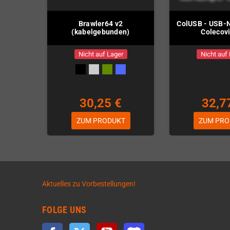
Brawler64 v2
ColUSB - USB-Ne
(kabelgebunden)
Colecov
Nicht auf Lager
Nicht auf
30,25 €
32,7
ZUM PRODUKT
ZUM PRO
Aktuelles zu Vorbestellungen!
FOLGE UNS
Facebook
Twitter
YouTube
Discord