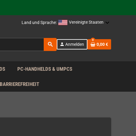
rag nach!
Vereinigte Staaten
Land und Sprache:
rag nach!
0
search
person
Anmelden
0,00 €
rag nach!
DS
PC-HANDHELDS & UMPCS
BARRIEREFREIHEIT