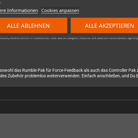
.
elbarer.
ere Informationen
Cookies anpassen
ALLE ABLEHNEN
ALLE AKZEPTIEREN
 - und hier glänzt der Teknogame besonders. Umfangreiche Tests mit spez
setzer, keine Drift-Probleme. Ob du in Super Mario 64 durch Gemälde spr
t sowohl das Rumble Pak für Force-Feedback als auch das Controller Pak
des Zubehör problemlos weiterverwenden. Einfach anschließen, und Du bi