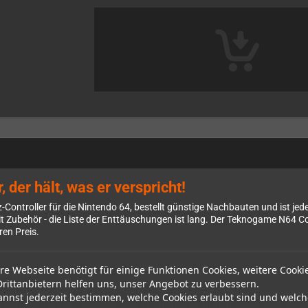
der hält, was er verspricht!
Controller für die Nintendo 64, bestellt günstige Nachbauten und ist jed
Zubehör - die Liste der Enttäuschungen ist lang. Der Teknogame N64 Contr
ren Preis.
re Webseite benötigt für einige Funktionen Cookies, weitere Cooki
Design
Drittanbietern helfen uns, unser Angebot zu verbessern.
konischen Dreizack-Design treu. Die charakteristische Form liegt vertra
annst jederzeit bestimmen, welche Cookies erlaubt sind und welch
erten Druckpunkt - vielleicht minimal straffer als beim Original, aber abs