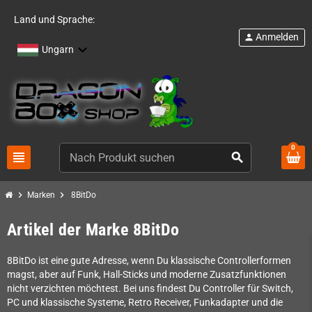
Land und Sprache:
Anmelden
person
Ungarn
0
view_headline
search
chevron_right
chevron_right
Marken
8BitDo
Artikel der Marke 8BitDo
8BitDo ist eine gute Adresse, wenn Du klassische Controllerformen
magst, aber auf Funk, Hall-Sticks und moderne Zusatzfunktionen
nicht verzichten möchtest. Bei uns findest Du Controller für Switch,
PC und klassische Systeme, Retro Receiver, Funkadapter und die