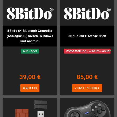
8Bitdo 64 Bluetooth Controller
(Analogue 3D, Switch, Windows
8BitDo 80FE Arcade Stick
und Android)
Auf Lager
Vorbestellung - wird im Januar
geliefert!
39,00 €
85,00 €
KAUFEN
ZUM PRODUKT