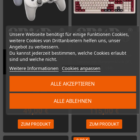
Unsere Webseite benötigt für einige Funktionen Cookies,
weitere Cookies von Drittanbietern helfen uns, unser
Angebot zu verbessern.
Du kannst jederzeit bestimmen, welche Cookies erlaubt
8BitDo Retro 108 Mechanische
sind und welche nicht.
8Bitdo Pro2 Gamepad (Hall-Stick-
Tastatur mit Nummernblock (BT,
Version)
Weitere Informationen
Cookies anpassen
2.4G, USB)
Auf Lager
Nicht auf Lager
ALLE AKZEPTIEREN
ALLE ABLEHNEN
49,00 €
115,00 €
ZUM PRODUKT
ZUM PRODUKT