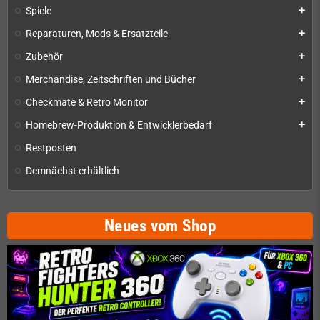
Spiele
add
Reparaturen, Mods & Ersatzteile
add
Zubehör
add
Merchandise, Zeitschriften und Bücher
add
Checkmate & Retro Monitor
add
Homebrew-Produktion & Entwicklerbedarf
add
Restposten
Demnächst erhältlich
Neues vom Shop