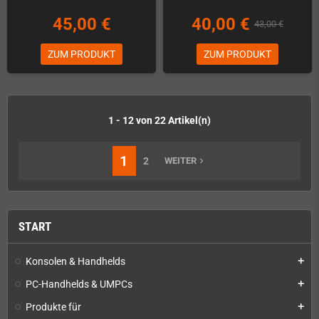
45,00 €
40,00 €
43,00 €
ZUM PRODUKT
ZUM PRODUKT
1 - 12 von 22 Artikel(n)
1
2
WEITER
navigate_next
START
Konsolen & Handhelds
add
PC-Handhelds & UMPCs
add
Produkte für
add