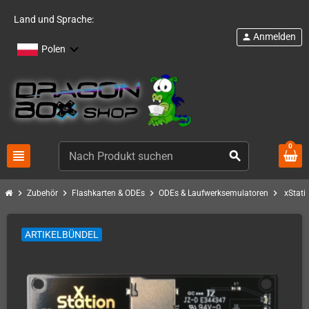
Land und Sprache:
Anmelden
person
Polen
0
view_headline
search
chevron_right
chevron_right
chevron_right
chevron_right
Zubehör
Flashkarten & ODEs
ODEs & Laufwerksemulatoren
xStati
ARTIKELBÜNDEL