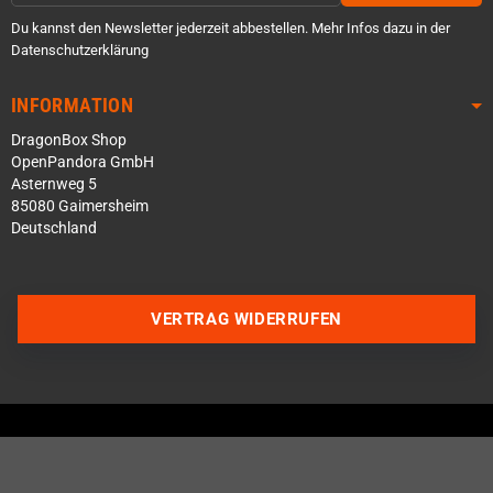
Du kannst den Newsletter jederzeit abbestellen. Mehr Infos dazu in der
Datenschutzerklärung
INFORMATION
DragonBox Shop
OpenPandora GmbH
Asternweg 5
85080 Gaimersheim
Deutschland
VERTRAG WIDERRUFEN
Über WhatsApp schreiben
Über Telegram schreiben
Discord Server beitreten
Facebook Messenger