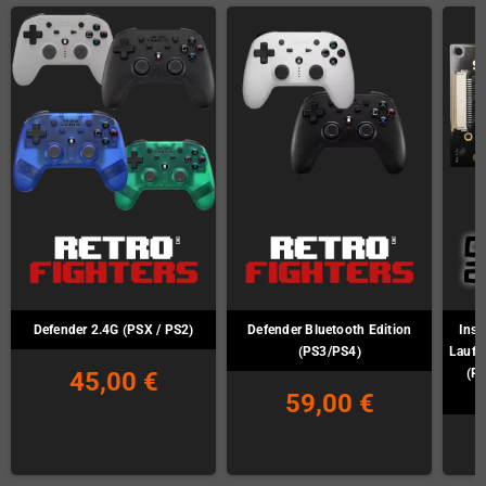
Defender 2.4G (PSX / PS2)
Defender Bluetooth Edition
Inst
(PS3/PS4)
Laufw
(PU
45,00 €
59,00 €