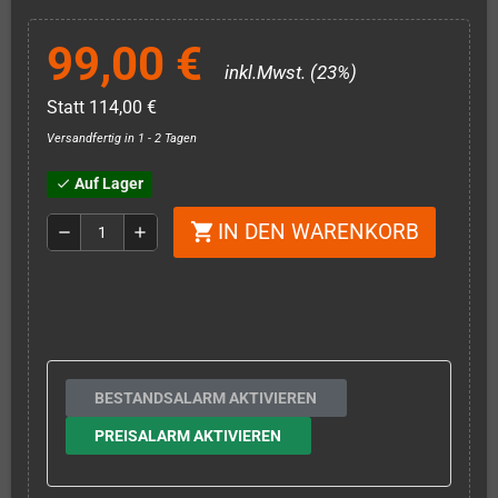
99,00 €
inkl.Mwst. (23%)
Statt 114,00 €
Versandfertig in 1 - 2 Tagen
Auf Lager
check
IN DEN WARENKORB
shopping_cart
remove
add
BESTANDSALARM AKTIVIEREN
PREISALARM AKTIVIEREN