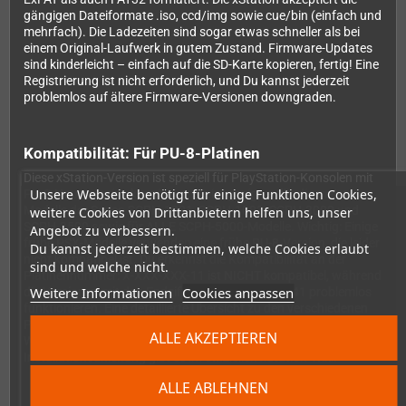
gängigen Dateiformate .iso, ccd/img sowie cue/bin (einfach und
mehrfach). Die Ladezeiten sind sogar etwas schneller als bei
einem Original-Laufwerk in gutem Zustand. Firmware-Updates
sind kinderleicht – einfach auf die SD-Karte kopieren, fertig! Eine
Registrierung ist nicht erforderlich, und Du kannst jederzeit
problemlos auf ältere Firmware-Versionen downgraden.
Kompatibilität: Für PU-8-Platinen
Diese xStation-Version ist speziell für PlayStation-Konsolen mit
Unsere Webseite benötigt für einige Funktionen Cookies,
PU-8-Hauptplatine konzipiert. Sie ist geeignet für die meisten
Modelle der Serien SCPH-1001, SCPH-1002, SCPH-3000 und
weitere Cookies von Drittanbietern helfen uns, unser
SCPH-3500 sowie für ALLE SCPH-5000-Modelle. Wichtig: Einige
Angebot zu verbessern.
frühe PSX-Modelle verwenden eine frühe PU-8-Version, die leider
Du kannst jederzeit bestimmen, welche Cookies erlaubt
nicht kompatibel ist. Du erkennst die Kompatibilität an der
sind und welche nicht.
Platinennummer: X-XXX-XXX-11 ist NICHT kompatibel, während
Weitere Informationen
Cookies anpassen
die Versionen mit den Endziffern 21, 22, 23 oder 41 problemlos
funktionieren. Eine detaillierte Übersicht zu den verschiedenen
PlayStation-Modellen und Motherboards findest Du in diesem
ALLE AKZEPTIEREN
Wiki. Weitere Informationen sowie eine ausführliche
Installationsanleitung gibt es im offiziellen xStation-Wiki.
ALLE ABLEHNEN