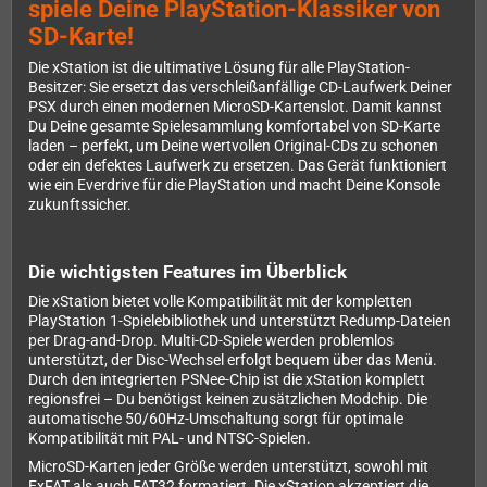
spiele Deine PlayStation-Klassiker von
SD-Karte!
Die xStation ist die ultimative Lösung für alle PlayStation-
Besitzer: Sie ersetzt das verschleißanfällige CD-Laufwerk Deiner
PSX durch einen modernen MicroSD-Kartenslot. Damit kannst
Du Deine gesamte Spielesammlung komfortabel von SD-Karte
laden – perfekt, um Deine wertvollen Original-CDs zu schonen
oder ein defektes Laufwerk zu ersetzen. Das Gerät funktioniert
wie ein Everdrive für die PlayStation und macht Deine Konsole
zukunftssicher.
Die wichtigsten Features im Überblick
Die xStation bietet volle Kompatibilität mit der kompletten
PlayStation 1-Spielebibliothek und unterstützt Redump-Dateien
per Drag-and-Drop. Multi-CD-Spiele werden problemlos
unterstützt, der Disc-Wechsel erfolgt bequem über das Menü.
Durch den integrierten PSNee-Chip ist die xStation komplett
regionsfrei – Du benötigst keinen zusätzlichen Modchip. Die
automatische 50/60Hz-Umschaltung sorgt für optimale
Kompatibilität mit PAL- und NTSC-Spielen.
MicroSD-Karten jeder Größe werden unterstützt, sowohl mit
ExFAT als auch FAT32 formatiert. Die xStation akzeptiert die