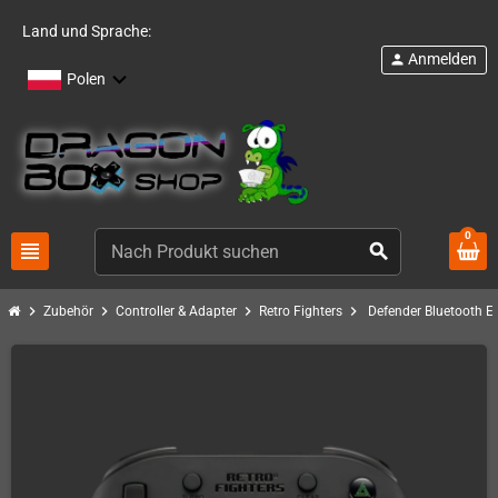
Land und Sprache:
Anmelden
person
Polen
0
view_headline
search
chevron_right
chevron_right
chevron_right
chevron_right
Zubehör
Controller & Adapter
Retro Fighters
Defender Bluetooth E