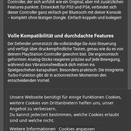
Controller, der sich anfühlt wie ein Original, aber mit zusätzlichen
Features punktet. Entwickelt für PS3 und PS4, verbindet sich
dieser Controller ganz einfach per Bluetooth mit deiner Konsole
– komplett ohne lästigen Dongle. Einfach koppeln und loslegen!
Volle Kompatibilität und durchdachte Features
Der Defender unterstützt die vollständige Six-Axis-Steuerung
und verfügt über druckempfindliche Tasten, genau wie du es von
deinem PlayStation-Controller gewohnt bist. Die ergonomisch
geformten Analog-Sticks reagieren präzise auf jede Bewegung,
während das Vibrationsfeedback dich mitten ins
Spielgeschehen katapultiert. Besonders praktisch: Die integrierte
Turbo-Funktion gibt dir in actionreichen Momenten den
entscheidenden Vorteil.
Unsere Webseite benötigt für einige Funktionen Cookies,
Flexibel einsetzbar – auch am PC
weitere Cookies von Drittanbietern helfen uns, unser
Du möchtest den Controller auch am PC nutzen? Kein Problem!
Angebot zu verbessern.
Über das mitgelieferte USB-C-Kabel kannst du den Defender
Du kannst jederzeit bestimmen, welche Cookies erlaubt
kabelgebunden an deinen Computer anschließen. Die kabellose
sind und welche nicht.
Reichweite von über 9 Metern gibt dir genug Bewegungsfreiheit
für entspannte Gaming-Sessions auf der Couch. Die LED-
Weitere Informationen
Cookies anpassen