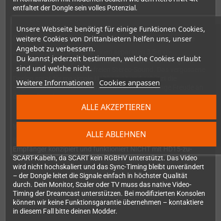
entfaltet der Dongle sein volles Potenzial.
Unsere Webseite benötigt für einige Funktionen Cookies,
Durchdachtes Design für optimale Performance
weitere Cookies von Drittanbietern helfen uns, unser
Angebot zu verbessern.
Das Audio-Signal wird über einen separaten 3,5-mm-
Du kannst jederzeit bestimmen, welche Cookies erlaubt
Klinkenstecker ausgegeben – natürlich ebenfalls mit eigener
sind und welche nicht.
Abschirmung für störungsfreien Stereo-Sound. Das vergossene
Design sorgt für maximale Haltbarkeit und schützt die
Weitere Informationen
Cookies anpassen
empfindliche Elektronik im Inneren. So hast du lange Freude an
deinem Dongle.
ALLE AKZEPTIEREN
Wichtige Hinweise zur Kompatibilität
ALLE ABLEHNEN
Bitte beachte: Dieser Dongle ist ausschließlich für RGBHV-fähige
Empfänger konzipiert und funktioniert NICHT mit HD15-zu-
SCART-Kabeln, da SCART kein RGBHV unterstützt. Das Video
wird nicht hochskaliert und das Sync-Timing bleibt unverändert
– der Dongle leitet die Signale einfach in höchster Qualität
durch. Dein Monitor, Scaler oder TV muss das native Video-
Timing der Dreamcast unterstützen. Bei modifizierten Konsolen
können wir keine Funktionsgarantie übernehmen – kontaktiere
in diesem Fall bitte deinen Modder.