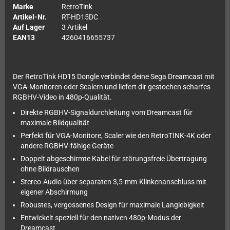
Marke
RetroTink
Artikel-Nr.
RT-HD15DC
Auf Lager
3 Artikel
EAN13
4260416655737
Der RetroTink HD15 Dongle verbindet deine Sega Dreamcast mit
VGA-Monitoren oder Scalern und liefert dir gestochen scharfes
RGBHV-Video in 480p-Qualität.
Direkte RGBHV-Signaldurchleitung vom Dreamcast für
maximale Bildqualität
Perfekt für VGA-Monitore, Scaler wie den RetroTINK-4K oder
andere RGBHV-fähige Geräte
Doppelt abgeschirmte Kabel für störungsfreie Übertragung
ohne Bildrauschen
Stereo-Audio über separaten 3,5-mm-Klinkenanschluss mit
eigener Abschirmung
Robustes, vergossenes Design für maximale Langlebigkeit
Entwickelt speziell für den nativen 480p-Modus der
Dreamcast