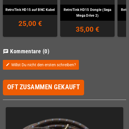
RetroTink HD15 auf BNC Kabel
RetroTink HD15 Dongle (Sega
Retr
Mega Drive 2)
25,00 €
35,00 €
Kommentare
(0)
chat
Willst Du nicht den ersten schreiben?
edit
OFT ZUSAMMEN GEKAUFT