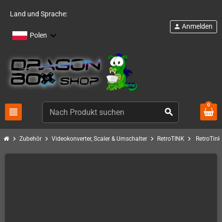
Land und Sprache:
Anmelden
person
Polen
0
view_headline
search
chevron_right
chevron_right
chevron_right
chevron_right
Zubehör
Videokonverter, Scaler & Umschalter
RetroTINK
RetroTin