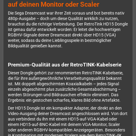
auf deinen Monitor oder Scaler
Die Sega Dreamcast war ihrer Zeit voraus und bot bereits nativ
480p-Ausgabe – doch um diese Qualität wirklich zu nutzen,
brauchst du die richtige Verbindung. Der RetroTink HD15 Dongle
ist genau dafür entwickelt worden: Er leitet die hochwertigen
RGBHV-Signale deiner Dreamcast direkt über HD15 (VGA)
weiter, sodass du deine Lieblingsspiele in bestmöglicher
Bildqualität genießen kannst.
Premium-Qualität aus der RetroTINK-Kabelserie
Dieser Dongle gehört zur renommierten RetroTINK-Kabelserie,
die für ihre außergewöhnliche Verarbeitungsqualität bekannt
ist. Mit doppelt abgeschirmten Koaxialkabeln – jedes Signal
einzeln abgeschirmt plus zusätzliche Gesamtabschirmung –
werden Störungen und Bildrauschen effektiv eliminiert. Das
Ergebnis: ein gestochen scharfes, klares Bild ohne Artefakte.
Der HD15 Dongle ist ein kompakter Adapter, der direkt an den
Video-Ausgang deiner Dreamcast angeschlossen wird. Von dort
aus verbindest du ihn mit einem HD15-auf-VGA-Kabel oder
einem HD15-auf-BNC-Kabel mit deinem VGA-Monitor, Scaler
oder anderen RGBHV-kompatiblen Anzeigegeräten. Besonders
in Kombination mit modernen Scalern wie dem RetroTINK-4K