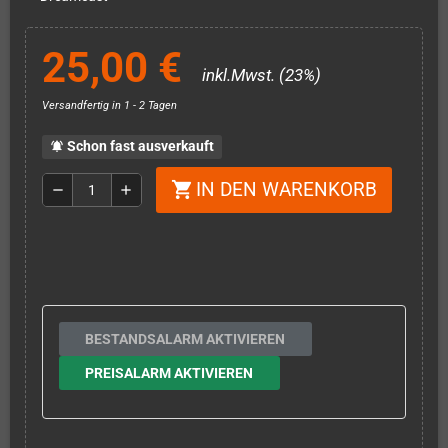
25,00 €
inkl.Mwst. (23%)
Versandfertig in 1 - 2 Tagen
Schon fast ausverkauft
notifications_active
IN DEN WARENKORB
shopping_cart
remove
add
BESTANDSALARM AKTIVIEREN
PREISALARM AKTIVIEREN