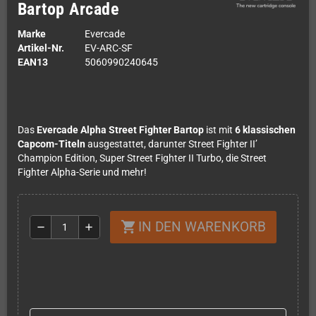
Bartop Arcade
Marke
Evercade
Artikel-Nr.
EV-ARC-SF
EAN13
5060990240645
Das
Evercade Alpha Street Fighter Bartop
ist mit
6 klassischen
Capcom-Titeln
ausgestattet, darunter Street Fighter II’
Champion Edition, Super Street Fighter II Turbo, die Street
Fighter Alpha-Serie und mehr!
IN DEN WARENKORB
shopping_cart
remove
add