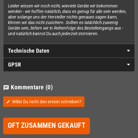
Leider wissen wir noch nicht, wieviele Geräte wir bekommen
werden - wir hoffen natürlich, dass es genug für alle sein werden,
aber solange uns der Hersteller nichts genaues sagen kann,
klnnen wir das nicht zusichern. Sollten es tatächlich zuwenig
Geräte sein, liefern wir in Reihenfolge des Bestelleingangs aus -
und natürlich kannst Du auch jederzeit stornieren.
Technische Daten
GPSR
Kommentare
(0)
chat
Willst Du nicht den ersten schreiben?
edit
OFT ZUSAMMEN GEKAUFT