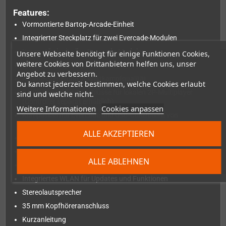
Features:
Vormontierte Bartop-Arcade-Einheit
Integrierter Steckplatz für zwei Evercade-Modulen
Kompatibel mit allen Evercade-Modulen
Unsere Webseite benötigt für einige Funktionen Cookies,
weitere Cookies von Drittanbietern helfen uns, unser
6 integrierte Spiele pro Arcade
Angebot zu verbessern.
Arcade-Steuerung in Wettkampfqualität
Du kannst jederzeit bestimmen, welche Cookies erlaubt
2 USB-Controller-Anschlüsse für lokalen 2P-Multiplayer
sind und welche nicht.
(Controller separat erhältlich)
Weitere Informationen
Cookies anpassen
Kompatibel mit Evercade und USB-Controllern von
Drittanbietern
ALLE AKZEPTIEREN
8-Zoll-IPS-Bildschirm mit hoher Auflösung im 4:3-Format
Beleuchteter, wechselbarer Marquee (3 Motive enthalten)
ALLE ABLEHNEN
USB-C-Kabel und -Stecker enthalten
Integriertes WLAN für Updates und Funktionen
Stereolautsprecher
35 mm Kopfhöreranschluss
Kurzanleitung