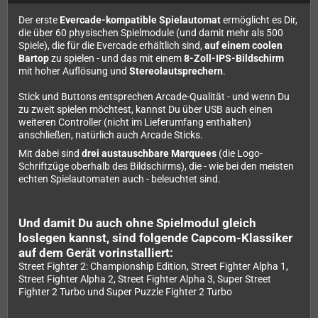
Der erste
Evercade-kompatible Spielautomat
ermöglicht es Dir,
die über 60 physischen Spielmodule (und damit mehr als 500
Spiele), die für die Evercade erhältlich sind,
auf einem coolen
Bartop
zu spielen - und das mit einem
8-Zoll-IPS-Bildschirm
mit hoher Auflösung und
Stereolautsprechern
.
Stick und Buttons entsprechen Arcade-Qualität - und wenn Du
zu zweit spielen möchtest, kannst Du über USB auch einen
weiteren Controller (nicht im Lieferumfang enthalten)
anschließen, natürlich auch Arcade Sticks.
Mit dabei sind
drei austauschbare Marquees
(die Logo-
Schriftzüge oberhalb des Bildschirms), die - wie bei den meisten
echten Spielautomaten auch - beleuchtet sind.
Und damit Du auch ohne Spielmodul gleich
loslegen kannst, sind folgende Capcom-Klassiker
auf dem Gerät vorinstalliert:
Street Fighter 2: Championship Edition, Street Fighter Alpha 1,
Street Fighter Alpha 2, Street Fighter Alpha 3, Super Street
Fighter 2 Turbo und Super Puzzle Fighter 2 Turbo