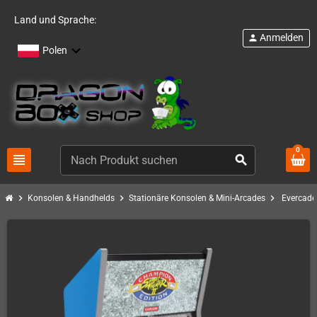
Land und Sprache:
Anmelden
person
Polen
0
view_headline
search
chevron_right
chevron_right
chevron_right
Konsolen & Handhelds
Stationäre Konsolen & Mini-Arcades
Evercade