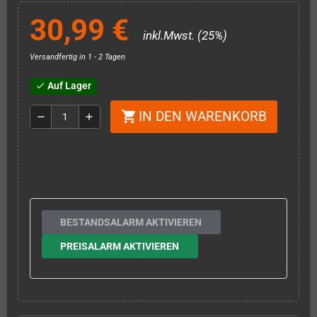
30,99 €
inkl.Mwst. (25%)
Versandfertig in 1 - 2 Tagen
Auf Lager
check
IN DEN WARENKORB
shopping_cart
remove
add
BESTANDSALARM AKTIVIEREN
PREISALARM AKTIVIEREN