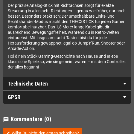
Der präzise Analog-Stick mit Richtachsen sorgt für exakte
Steuerung in allen acht Richtungen – genau wie früher, nur noch
besser. Besonders praktisch: Der umschaltbare Links- und
Rechtshänder-Modus macht den THECXSTICK für jeden Gamer
komfortabel nutzbar. Das 1,8 Meter lange Kabel gibt dir
ausreichend Bewegungsfreiheit, während du in Retro-Welten
eintauchst. Mit insgesamt acht Tasten bist du für jede
Herausforderung gewappnet, egal ob Jump'n'Run, Shooter oder
Arcade-Action.
Hol dir ein Stück Gaming-Geschichte nach Hause und erlebe
klassische Spiele so, wie sie gemeint waren – mit dem Controller,
der alles begann!
Technische Daten
GPSR
Kommentare
(0)
chat
Willst Du nicht den ersten schreiben?
edit