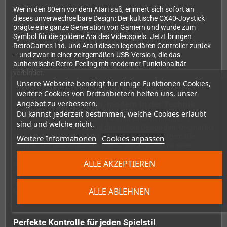
Wer in den 80ern vor dem Atari saß, erinnert sich sofort an
dieses unverwechselbare Design: Der kultische CX40-Joystick
prägte eine ganze Generation von Gamern und wurde zum
Symbol für die goldene Ära des Videospiels. Jetzt bringen
RetroGames Ltd. und Atari diesen legendären Controller zurück
– und zwar in einer zeitgemäßen USB-Version, die das
authentische Retro-Feeling mit moderner Funktionalität
verbindet.
Unsere Webseite benötigt für einige Funktionen Cookies,
weitere Cookies von Drittanbietern helfen uns, unser
Angebot zu verbessern.
Authentisch im Design, modern in der Technik
Du kannst jederzeit bestimmen, welche Cookies erlaubt
Der THECXSTICK ist weit mehr als nur eine Hommage an
sind und welche nicht.
vergangene Zeiten. Während das äußere Design dem Original bis
ins kleinste Detail treu bleibt, steckt im Inneren zeitgemäße
Weitere Informationen
Cookies anpassen
Technik. Der USB-Anschluss macht den Joystick mit einer
Vielzahl von Plattformen kompatibel – egal ob du Emulator-
ALLE AKZEPTIEREN
Klassiker auf dem PC zockst oder andere USB-fähige Systeme
nutzt. Mit sieben zusätzlichen Funktionstasten, die nahtlos ins
Design integriert wurden, bietet der Controller deutlich mehr
ALLE ABLEHNEN
Möglichkeiten als sein historisches Vorbild.
Perfekte Kontrolle für jeden Spielstil