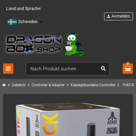
Land und Sprache:
Anmelden
person
Schweden
0
view_headline
search
chevron_right
chevron_right
chevron_right
chevron_right
Zubehör
Controller & Adapter
Kabelgebundene Controller
THECXST