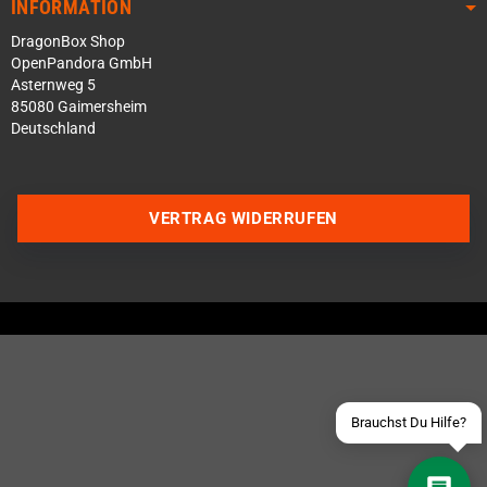
INFORMATION
DragonBox Shop
OpenPandora GmbH
Asternweg 5
85080 Gaimersheim
Deutschland
Über WhatsApp schreiben
VERTRAG WIDERRUFEN
Über Telegram schreiben
Discord Server beitreten
Facebook Messenger
Schick uns eine eMail
Brauchst Du Hilfe?