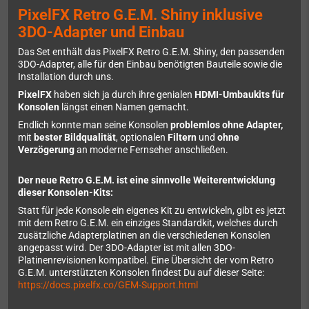
PixelFX Retro G.E.M. Shiny inklusive
3DO-Adapter und Einbau
Das Set enthält das PixelFX Retro G.E.M. Shiny, den passenden
3DO-Adapter, alle für den Einbau benötigten Bauteile sowie die
Installation durch uns.
PixelFX
haben sich ja durch ihre genialen
HDMI-Umbaukits für
Konsolen
längst einen Namen gemacht.
Endlich konnte man seine Konsolen
problemlos ohne Adapter,
mit
bester Bildqualität
, optionalen
Filtern
und
ohne
Verzögerung
an moderne Fernseher anschließen.
Der neue Retro G.E.M. ist eine sinnvolle Weiterentwicklung
dieser Konsolen-Kits:
Statt für jede Konsole ein eigenes Kit zu entwickeln, gibt es jetzt
mit dem Retro G.E.M. ein einziges Standardkit, welches durch
zusätzliche Adapterplatinen an die verschiedenen Konsolen
angepasst wird. Der 3DO-Adapter ist mit allen 3DO-
Platinenrevisionen kompatibel. Eine Übersicht der vom Retro
G.E.M. unterstützten Konsolen findest Du auf dieser Seite:
https://docs.pixelfx.co/GEM-Support.html