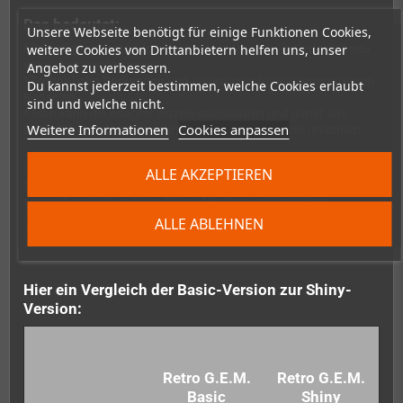
Das bedeutet:
Unsere Webseite benötigt für einige Funktionen Cookies,
weitere Cookies von Drittanbietern helfen uns, unser
*
Günstigere Kosten
(da nicht jedes Mal ein komplettes Kit neu
entwickelt werden muss)
Angebot zu verbessern.
*
Einheitliche Bedienung
und Funktionen für alle unterstützten
Du kannst jederzeit bestimmen, welche Cookies erlaubt
Konsolen
sind und welche nicht.
* Man kann die Adapter einzeln nachkaufen und damit das
Weitere Informationen
Cookies anpassen
Basis-Kit von einer Konsole in eine komplett andere umbauen
Um das Kit noch günstiger anbieten zu können, gibt es
zwei
ALLE AKZEPTIEREN
Software-Varianten
: Die
Basic-Version
(welche für viele
ausreichend ist) und eine
Shiny-Version
, welche einige
erweiterte Funktionen bietet und das Bild noch schöner
ALLE ABLEHNEN
darstellt.
Hier ein Vergleich der Basic-Version zur Shiny-
Version:
Retro G.E.M.
Retro G.E.M.
Basic
Shiny