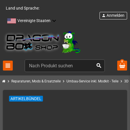
Land und Sprache:
Anmelden
person
Vereinigte Staaten
0
view_headline
search
chevron_right
chevron_right
chevron_right
Reparaturen, Mods & Ersatzteile
Umbau-Service inkl. Modkit - Teile
3D
ARTIKELBÜNDEL