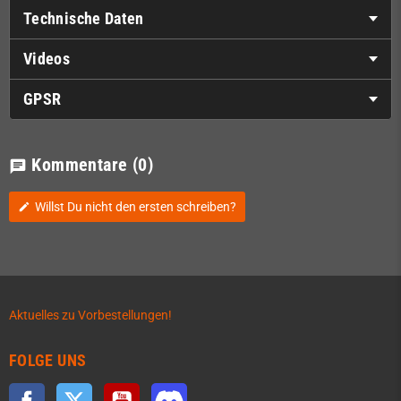
Technische Daten
Videos
GPSR
Kommentare
(0)
chat
Willst Du nicht den ersten schreiben?
edit
Aktuelles zu Vorbestellungen!
FOLGE UNS
Facebook
Twitter
YouTube
Discord