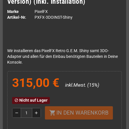
Version) (inkl. Installation)
Marke
PixelFX
Artikel-Nr.
PXFX-3DOINST-Shiny
Wir installieren das PixelFX Retro G.E.M. Shiny samt 3DO-
Adapter und allen für den Einbau benötigten Bauteilen in Deine
Konsole.
315,00 €
inkl.Mwst. (15%)
Nicht auf Lager
block
IN DEN WARENKORB
shopping_cart
remove
add