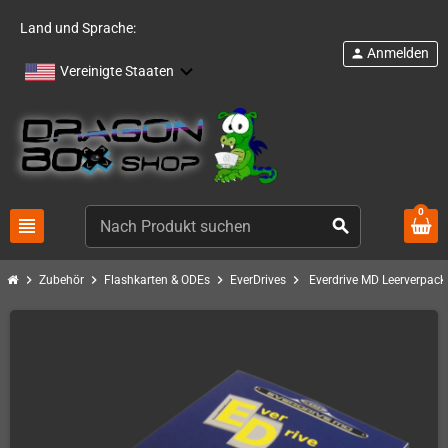
Land und Sprache:
Anmelden
person
Vereinigte Staaten
0
view_headline
search
chevron_right
chevron_right
chevron_right
chevron_right
Zubehör
Flashkarten & ODEs
EverDrives
Everdrive MD Leerverpac