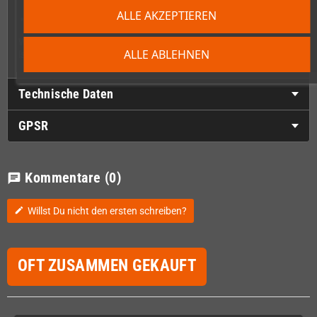
ALLE AKZEPTIEREN
Aufkleber fürs Modul
Wichtig:
Das ist ausschließlich die Verpackung. Ein Everdrive MD
ALLE ABLEHNEN
ist
nicht
enthalten.
Technische Daten
GPSR
Kommentare
(0)
chat
Willst Du nicht den ersten schreiben?
edit
OFT ZUSAMMEN GEKAUFT