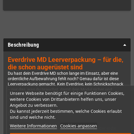
Beschreibung
Everdrive MD Leerverpackung – für die,
die schon augerüstet sind
Du hast dein Everdrive MD schon lange im Einsatz, aber eine
ordentliche Aufbewahrung fehlt noch? Genau dafür ist diese
Leerverpackung gemacht. Kein Everdrive, kein Schnickschnack
– nur das, was du brauchst, damit dein Modul sicher und
Unsere Webseite benötigt für einige Funktionen Cookies,
aufgeräumt verwahrt ist.
weitere Cookies von Drittanbietern helfen uns, unser
Angebot zu verbessern.
Du kannst jederzeit bestimmen, welche Cookies erlaubt
Das ist drin
sind und welche nicht.
Schachtel
Weitere Informationen
Cookies anpassen
Schuber und Schutzhülle, damit das Modul sauber in die
Verpackung passt