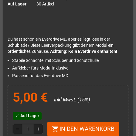
Auf Lager
80 Artikel
Du hast schon ein Everdrive MD, aber es liegt lose in der
Schublade? Diese Leerverpackung gibt deinem Modul ein
ordentliches Zuhause.
Achtung: Kein Everdrive enthalten!
Stabile Schachtel mit Schuber und Schutzhülle
Aufkleber fürs Modul inklusive
Passend für das Everdrive MD
5,00 €
inkl.Mwst. (15%)
Auf Lager
check
IN DEN WARENKORB
shopping_cart
remove
add