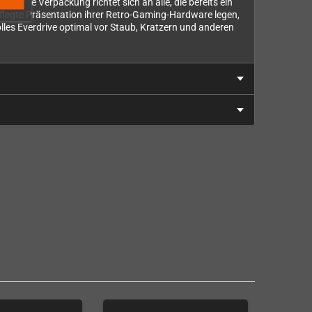
 Diese Verpackung richtet sich an alle, die bereits ein
flegte Präsentation ihrer Retro-Gaming-Hardware legen,
lles Everdrive optimal vor Staub, Kratzern und anderen