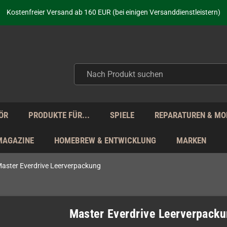
aufen nicht nur - wir KENNEN unsere Produkte. Du brauchst Hilfe? Dann f
Kostenfreier Versand ab 160 EUR (bei einigen Versanddienstleistern)
Seit über 20 Jahren Deine Anlaufstelle für neue Retro-Hardware!
Täglicher Versand Mo - Fr aus Deutschland - zollfrei innerhalb der EU!
aufen nicht nur - wir KENNEN unsere Produkte. Du brauchst Hilfe? Dann f
Kostenfreier Versand ab 160 EUR (bei einigen Versanddienstleistern)
Seit über 20 Jahren Deine Anlaufstelle für neue Retro-Hardware!
Täglicher Versand Mo - Fr aus Deutschland - zollfrei innerhalb der EU!
aufen nicht nur - wir KENNEN unsere Produkte. Du brauchst Hilfe? Dann f
ÖR
PRODUKTE FÜR...
SPIELE
REPARATUREN & MO
MAGAZINE
HOMEBREW & ENTWICKLUNG
MARKEN
aster Everdrive Leerverpackung
Master Everdrive Leerverpack