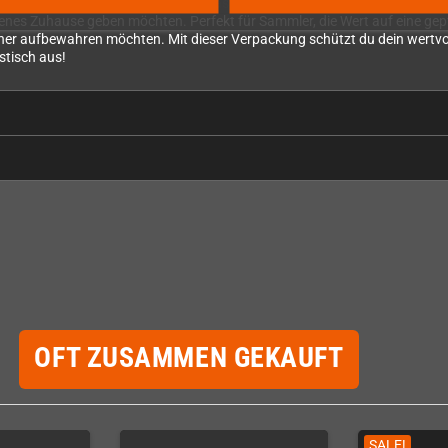
h um die Leerverpackung – das Master Everdrive selbst ist nicht enthalten!
nes Zuhause geben möchten. Perfekt für Sammler, die Wert auf eine gep
sicher aufbewahren möchten. Mit dieser Verpackung schützt du dein wertvo
stisch aus!
OFT ZUSAMMEN GEKAUFT
SALE!