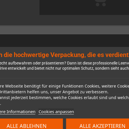
h die hochwertige Verpackung, die es verdient
tilecht aufbewahren oder präsentieren? Dann ist diese professionelle Le
rive entwickelt und bietet nicht nur optimalen Schutz, sondern sieht auch
re Webseite benötigt für einige Funktionen Cookies, weitere Cooki
Drittanbietern helfen uns, unser Angebot zu verbessern.
r: Du erhältst eine stabile Schachtel im ansprechenden Design, einen p
annst jederzeit bestimmen, welche Cookies erlaubt sind und welch
owie einen hochwertigen Aufkleber für dein Modul. Alles ist aufeinander 
.
ere Informationen
Cookies anpassen
ALLE ABLEHNEN
ALLE AKZEPTIEREN