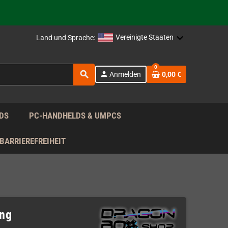
rag nach!
Vereinigte Staaten
Land und Sprache:
rag nach!
0
search
person
Anmelden
0,00 €
rag nach!
DS
PC-HANDHELDS & UMPCS
BARRIEREFREIHEIT
ung