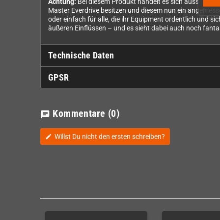
Achtung:
Bei diesem Produkt handelt es sich ausschließlic
Master Everdrive besitzen und diesem nun ein angemesse
oder einfach für alle, die ihr Equipment ordentlich und 
äußeren Einflüssen – und es sieht dabei auch noch fanta
Technische Daten
GPSR
Kommentare
(0)
chat
Willst Du nicht den ersten schreiben?
edit