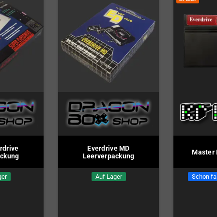
rdrive
Everdrive MD
Master 
ackung
Leerverpackung
ger
Auf Lager
Schon fa