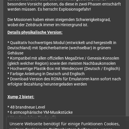
besondere Vorsicht geboten, da diese in zwei Phasen entschärft
werden müssen. Es herrscht Explosionsgefahr!
Die Missionen haben einen steigenden Schwierigkeitsgrad,
wobei der Zeitdruck immer im Hintergrund ist.
Details physikalische Version:
* Qualitativ hochwertiges Modul (entwickelt und hergestellt in
Deutschland) mit Speicherbatterie (wechselbar) in grünem
Gehäuse
* Kompatibel mit allen offiziellen MegaDrive / Genesis-Konsolen
(gleich welcher Region) sowie den meisten Nachbaukonsolen
* Hochwertige Plastik-Box mit Wendecover (Deutsch / Englisch)
* Farbige Anleitung in Deutsch und Englisch
* Download-Version des ROMs für Emulatoren kann sofort nach
erfolgter Bezahlung heruntergeladen werden
Xump 2 bietet:
* 48 brandneue Level
* 6 atmosphärische YM-Musikstücke
* Wunderschöne Pixelgrafik
* Eingebaute Speicherbatterie: High-Scores und Level-
Unsere Webseite benötigt für einige Funktionen Cookies,
Fortschritte werden gespeichert