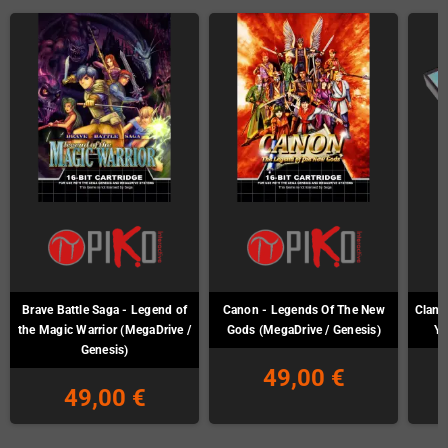
Brave Battle Saga - Legend of
Canon - Legends Of The New
Clan o
the Magic Warrior (MegaDrive /
Gods (MegaDrive / Genesis)
Ya
Genesis)
49,00 €
49,00 €