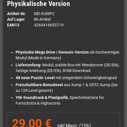
Physikalische Version
Artikel-Nr.
MD-XUMP2
Auf Lager
86 Artikel
EAN13
4260416653719
Physische Mega Drive / Genesis-Version
als hochwertiges
Modul (Made in Germany)
Lieferumfang:
Modul, stabile Box mit Wendecover (DE/EN),
farbige Anleitung (DE/EN), ROM-Download
48 neue Puzzle-Level
mit steigendem Schwierigkeitsgrad
Freischaltbare Bonuslevel
aus Xump 1 & GP32 Xump (bis
zu 128 Level gesamt)
YM-Soundtrack & Pixelgrafik
, Speicherbatterie für
Fortschritte & Highscores
29,00 €
inkl.Mwst. (15%)