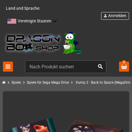
Land und Sprache:
Anmelden
person
Vereinigte Staaten
0
view_headline
search
chevron_right
chevron_right
chevron_right
Spiele
Spiele für Sega Mega Drive
Xump 2 - Back to Space (MegaDrive)