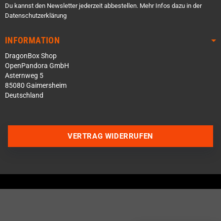
Du kannst den Newsletter jederzeit abbestellen. Mehr Infos dazu in der
Datenschutzerklärung
INFORMATION
DragonBox Shop
OpenPandora GmbH
Asternweg 5
85080 Gaimersheim
Deutschland
VERTRAG WIDERRUFEN
Über WhatsApp schreiben
Über Telegram schreiben
Discord Server beitreten
Facebook Messenger