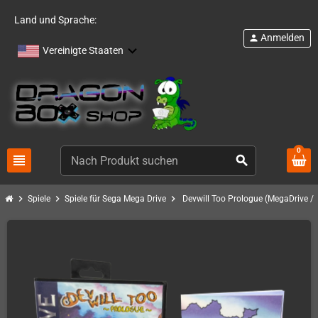
Land und Sprache:
Anmelden
person
Vereinigte Staaten
0
view_headline
search
chevron_right
chevron_right
chevron_right
Spiele
Spiele für Sega Mega Drive
Devwill Too Prologue (MegaDrive / 