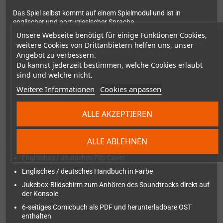
Das Spiel selbst kommt auf einem Spielmodul und ist in
englischer und portugiesischer Sprache.
Unsere Webseite benötigt für einige Funktionen Cookies,
Das Spiel läuft auf allen originalen MegaDrive / Genesis-
Konsolen, unabhängig von der Region, und sollte auch auf den
weitere Cookies von Drittanbietern helfen uns, unser
meisten, wenn nicht sogar allen Klon-Konsolen laufen.
Angebot zu verbessern.
Du kannst jederzeit bestimmen, welche Cookies erlaubt
sind und welche nicht.
Die Highlights:
Weitere Informationen
Cookies anpassen
Wunderschöne Pixelgrafik und -visualisierung
Cooles Combo-System
ALLE AKZEPTIEREN
Etwa 25 Minuten Speedrun-Gameplay
Englische und portugiesische Sprachauswahl in den
ALLE ABLEHNEN
Optionen.
Englisches / deutsches Flip-Cover
Englisches / deutsches Handbuch in Farbe
Jukebox-Bildschirm zum Anhören des Soundtracks direkt auf
der Konsole
6-seitiges Comicbuch als PDF und herunterladbare OST
enthalten