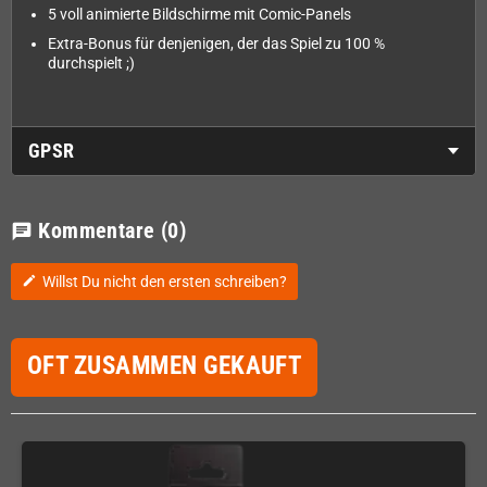
5 voll animierte Bildschirme mit Comic-Panels
Extra-Bonus für denjenigen, der das Spiel zu 100 %
durchspielt ;)
GPSR
Kommentare
(0)
chat
Willst Du nicht den ersten schreiben?
edit
OFT ZUSAMMEN GEKAUFT