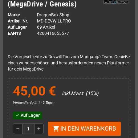
(MegaDrive / Genesis)
Marke
DragonBox Shop
Artikel-Nr.
MD-DEVWILLPRO
Auf Lager
69 Artikel
EAN13
4260416655577
Die Vorgeschichte zu Devwill Too vom Mangangá Team. Genieße
einen wunderschönen und herausfordernden neuen Plattformer
für dein MegaDrive.
45,00 €
inkl.Mwst. (15%)
Versandfertig in 1 - 2 Tagen
Auf Lager
check
IN DEN WARENKORB
shopping_cart
remove
add