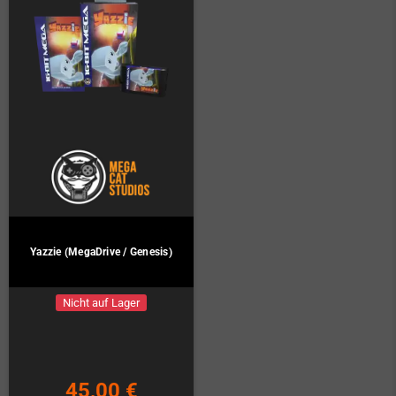
Yazzie (MegaDrive / Genesis)
Nicht auf Lager
45,00 €