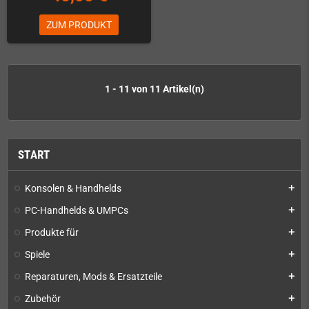
ZUM PRODUKT
1 - 11 von 11 Artikel(n)
START
Konsolen & Handhelds
add
PC-Handhelds & UMPCs
add
Produkte für
add
Spiele
add
Reparaturen, Mods & Ersatzteile
add
Zubehör
add