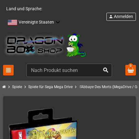
Land und Sprache:
Anmelden
person
Vereinigte Staaten
0
view_headline
search
chevron_right
chevron_right
chevron_right
Spiele
Spiele für Sega Mega Drive
l'Abbaye Des Morts (MegaDrive / Ge