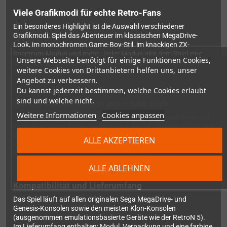
Viele Grafikmodi für echte Retro-Fans
Ein besonderes Highlight ist die Auswahl verschiedener
Grafikmodi. Spiel das Abenteuer im klassischen MegaDrive-
Look, im monochromen Game-Boy-Stil, im knackigen ZX-
Spectrum-Modus und mehr. Jeder Modus gibt dem Spiel eine
Unsere Webseite benötigt für einige Funktionen Cookies,
ganz eigene Atmosphäre – ideal für alle, die Retro-Ästhetik in
weitere Cookies von Drittanbietern helfen uns, unser
ihrer reinsten Form lieben.
Angebot zu verbessern.
Du kannst jederzeit bestimmen, welche Cookies erlaubt
sind und welche nicht.
Weiche deinen Feinden aus – oder stirb
Weitere Informationen
Cookies anpassen
Skelettbogenschützen, rachsüchtige Geister, Säurepfützen und
andere Gefahren lauern hinter jeder Ecke der düsteren Abtei. Nur
wer aufmerksam erkundet, Hinweise sammelt und die Rätsel der
ALLE AKZEPTIEREN
verlassenen Kirche löst, findet einen Weg hinaus. Gib es zu – du
liebst genau diese Art von Herausforderung.
ALLE ABLEHNEN
Kompatibilität und Lieferumfang
Das Spiel läuft auf allen originalen Sega MegaDrive- und
Genesis-Konsolen sowie den meisten Klon-Konsolen
(ausgenommen emulationsbasierte Geräte wie der RetroN 5).
Im Lieferumfang enthalten: Modul, Verpackung und eine farbige