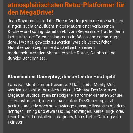
atmosphärischsten Retro-Platformer für
den MegaDrive!
Jean Raymond ist auf der Flucht. Verfolgt von rechtschaffenen
Klingen, sucht er Zuflucht in den Mauern einer verlassenen
Kirche – und springt damit direkt vom Regen in die Traufe. Denn
in der Abtei der Toten schlummert ein Böses, das schon lange
darauf wartet, geweckt zu werden. Was als verzweifelter
Fluchtversuch beginnt, entwickelt sich zu einem
markerschütternden Abenteuer voller Rätsel, Gefahren und
dunkler Geheimnisse.
Klassisches Gameplay, das unter die Haut geht
Fans von Montezuma's Revenge, Pitfall! 2 oder Monty Mole
werden sich sofort heimisch fühlen. L'Abbaye Des Morts von
MegaCat Studios ist ein knackiger Plattformer der alten Schule
– herausfordernd, aber niemals unfair. Die Steuerung sitzt
perfekt, und jede noch so schwierige Passage lässt sich mit dem
richtigen Timing und etwas Übung bezwingen. Keine Billig-Tode,
keine Frustrationsfallen – nur pures, faires Retro-Gaming vom
Feinsten.