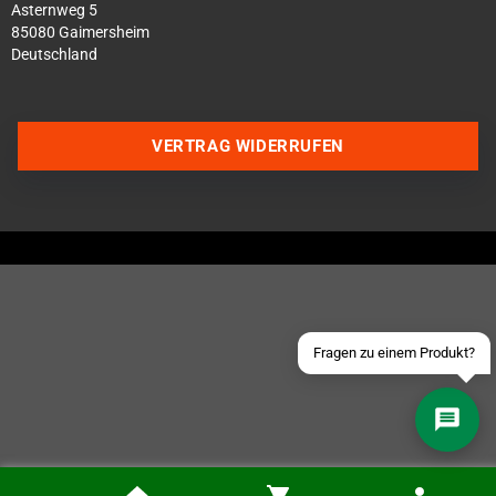
Asternweg 5
85080 Gaimersheim
Deutschland
Über WhatsApp schreiben
VERTRAG WIDERRUFEN
Über Telegram schreiben
Discord Server beitreten
Facebook Messenger
Schick uns eine eMail
Fragen zu einem Produkt?