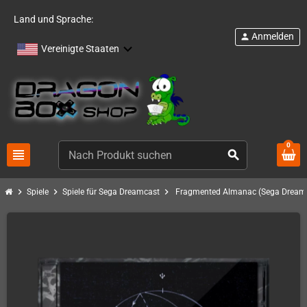
Land und Sprache:
Anmelden
person
Vereinigte Staaten
0
view_headline
search
chevron_right
chevron_right
chevron_right
Spiele
Spiele für Sega Dreamcast
Fragmented Almanac (Sega Dream