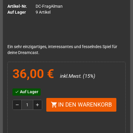
Artikel-Nr.
DC-FragAlman
Auf Lager
9 Artikel
Ein sehr einzigartiges, interessantes und fesselndes Spiel für
deine Dreamcast.
36,00 €
inkl.Mwst. (15%)
Auf Lager
check
IN DEN WARENKORB
shopping_cart
remove
add