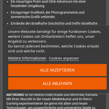
Ein neuartiges Point-and-Click-Adventure mit einer
fesselnden Umgebung.
Einzigartiger Grafikstil, der Photogrammetrie und
isometrische Grafik verbindet.
Entdecke die rätselhafte Geschichte und treffe rätselhafte
Charaktere.
Unsere Webseite benötigt für einige Funktionen Cookies,
Ein völlig neues Almanach-System führt dich durch die
weitere Cookies von Drittanbietern helfen uns, unser
komplexe Welt der Zyklen.
Angebot zu verbessern.
Unheimlicher Soundtrack, komponiert von Gabriel Ledoux.
Du kannst jederzeit bestimmen, welche Cookies erlaubt
sind und welche nicht.
Hinweise und Kunst auf der VMU (optional).
Weitere Informationen
Cookies anpassen
GENRE
: Art Game, Point and Click , Narrative
SPRACHE
: Englisch
REGION
: Regionsfrei, läuft auf allen MIL/CD-kompatiblen VA0-
ALLE AKZEPTIEREN
und VA1-Konsolen.
ALLE ABLEHNEN
Über den Entwickler:
ANTIRUINS
ist ein kleines Indie-Studio aus Montréal, Kanada.
Mit ihren Wurzeln in der neuen Medienkunst und im Retro-
Gaming experimentieren sie gerne mit alten und neuen
Technologien, um ungewöhnliche und unheimliche Spiele zu