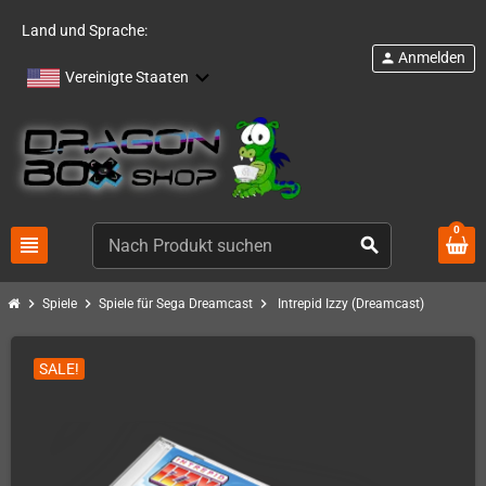
Land und Sprache:
Anmelden
person
Vereinigte Staaten
0
view_headline
search
chevron_right
chevron_right
chevron_right
Spiele
Spiele für Sega Dreamcast
Intrepid Izzy (Dreamcast)
SALE!