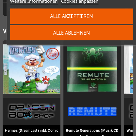
Weitere Informationen
Cookies anpassen
GPSR
ALLE AKZEPTIEREN
Vielleicht wäre das auch was für Dich
ALLE ABLEHNEN
Hermes (Dreamcast) inkl. Comic
Remute Generations (Musik CD
Wind 