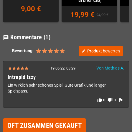
für Dreamcast)
9,00 €
19,99 €
24,99 €
Kommentare
(1)
chat
Bewertung
Produkt bewerten
edit
Von Mathias A.
19.06.22, 08:29
Intrepid Izzy
Ein wirklich sehr schönes Spiel. Gute Grafik und langer
Spielspass.
thumb_up
thumb_down
flag
0
0
OFT ZUSAMMEN GEKAUFT