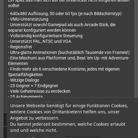
Ein Spiel, das man sich auf der Dreamcast nicht entgehen lassen
sollte!
- 640x480 Auflösung, 50 oder 60 fps (je nach Bildschirmtyp)
- VMU-Unterstützung
- Unterstützt sowohl Gamepad als auch Arcade Stick, die
separat konfiguriert werden können
- Vollständig konfigurierbare Steuerung
- Unterstützt PAL, NTSC und VGA
- Regionsfrei
- Ultra-glatte Animationen (buchstäblich Tausende von Frames!)
- Eine Mischunt aus Platformer und, Beat 'em Up- mit Adventure-
Elementen
- Finde mehr als 6 verschiedene Kostüme, jedes mit eigenen
Spezialfähigkeiten
- Witzige Dialoge
- 25 Gegner + 7 Endgegner
- Viele Geheimnisse zu entdecken
- 25 Achievements
- Große Levels zum Erkunden
Unsere Webseite benötigt für einige Funktionen Cookies,
weitere Cookies von Drittanbietern helfen uns, unser
Angebot zu verbessern.
Technische Daten
Du kannst jederzeit bestimmen, welche Cookies erlaubt
sind und welche nicht.
Videos