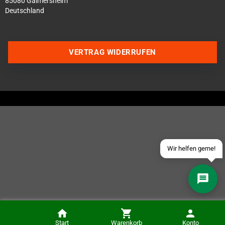
85080 Gaimersheim
Deutschland
VERTRAG WIDERRUFEN
Über WhatsApp schreiben
Über Telegram schreiben
Discord Server beitreten
Facebook Messenger
Schick uns eine eMail
Wir helfen gerne!
Intrepid Izzy (Dreamcast)
Start
Warenkorb
Konto
IN DEN KORB