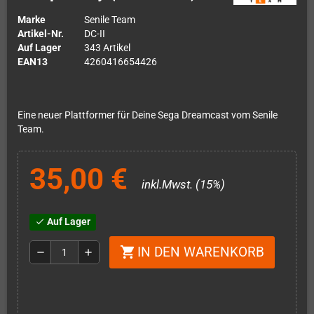
Marke
Senile Team
Artikel-Nr.
DC-II
Auf Lager
343 Artikel
EAN13
4260416654426
Eine neuer Plattformer für Deine Sega Dreamcast vom Senile
Team.
35,00 €
inkl.Mwst. (15%)
Auf Lager
check
IN DEN WARENKORB
shopping_cart
remove
add