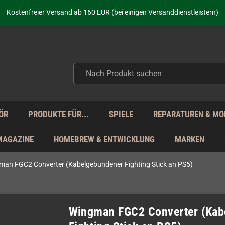
Kostenfreier Versand ab 160 EUR (bei einigen Versanddienstleistern)
Seit über 20 Jahren Deine Anlaufstelle für neue Retro-Hardware!
Täglicher Versand Mo - Fr aus Deutschland - zollfrei innerhalb der EU!
aufen nicht nur - wir KENNEN unsere Produkte. Du brauchst Hilfe? Dann f
Kostenfreier Versand ab 160 EUR (bei einigen Versanddienstleistern)
Seit über 20 Jahren Deine Anlaufstelle für neue Retro-Hardware!
Täglicher Versand Mo - Fr aus Deutschland - zollfrei innerhalb der EU!
aufen nicht nur - wir KENNEN unsere Produkte. Du brauchst Hilfe? Dann f
ÖR
PRODUKTE FÜR...
SPIELE
REPARATUREN & MO
MAGAZINE
HOMEBREW & ENTWICKLUNG
MARKEN
man FGC2 Converter (Kabelgebundener Fighting Stick an PS5)
Wingman FGC2 Converter (Kab