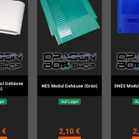
ul Gehäuse
NES Modul Gehäuse (Grün)
SNES Modul
ß)
ger
Auf Lager
Au
 €
2,10 €
2