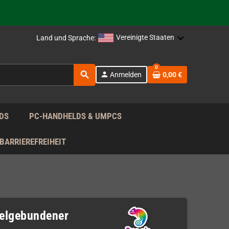
Vereinigte Staaten
Land und Sprache:
rag nach!
0
search
person
Anmelden
0,00 €
rag nach!
DS
PC-HANDHELDS & UMPCS
BARRIEREFREIHEIT
elgebundener