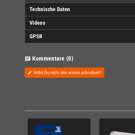
Technische Daten
Videos
GPSR
Kommentare
(0)
chat
Willst Du nicht den ersten schreiben?
edit