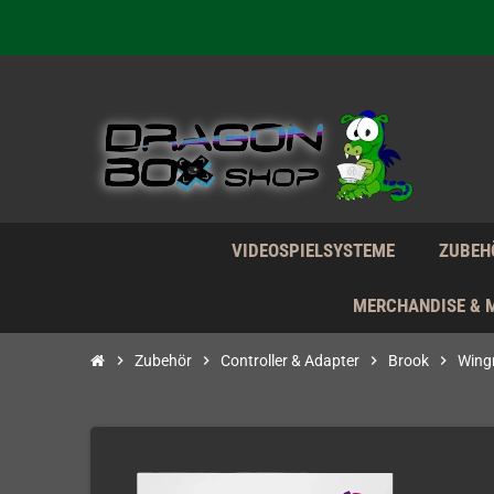
Wir verk
Wir verk
VIDEOSPIELSYSTEME
ZUBEH
MERCHANDISE & 
chevron_right
Zubehör
chevron_right
Controller & Adapter
chevron_right
Brook
chevron_right
Wing