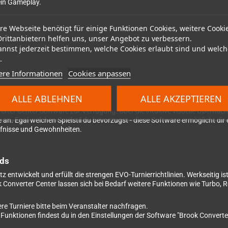
dein Gameplay.
re Webseite benötigt für einige Funktionen Cookies, weitere Cooki
ne Sammlung
Drittanbietern helfen uns, unser Angebot zu verbessern.
roller setzt der Wingman FGC 2 neue Maßstäbe in Sachen Kompatibilität
annst jederzeit bestimmen, welche Cookies erlaubt sind und welch
le nahtlos mit deiner PS5. Du musst dich nicht länger auf einen einzigen 
.
ale Setup wählen.
ere Informationen
Cookies anpassen
ALLE ABLEHNEN
ALLE AKZEPTIEREN
verter Center Software zur Verfügung. Über die intuitive visuelle Oberflä
e an. Egal welchen Spielstil du bevorzugst - diese Software ermöglicht di
ürfnisse und Gewohnheiten.
rds
entwickelt und erfüllt die strengen EVO-Turnierrichtlinien. Werkseitig is
k Converter Center lassen sich bei Bedarf weitere Funktionen wie Turbo, 
re Turniere bitte beim Veranstalter nachfragen.
e Funktionen findest du in den Einstellungen der Software "Brook Converte