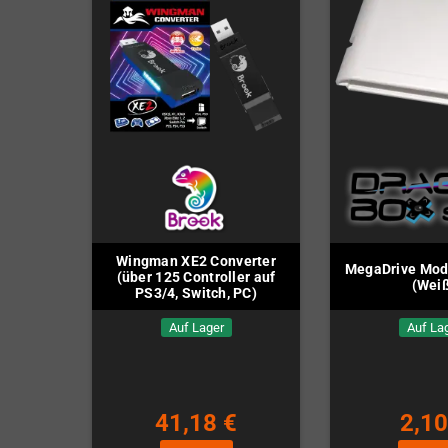
Wingman XE2 Converter
MegaDrive Mod
(über 125 Controller auf
(Wei
PS3/4, Switch, PC)
Auf Lager
Auf La
41,18 €
2,10