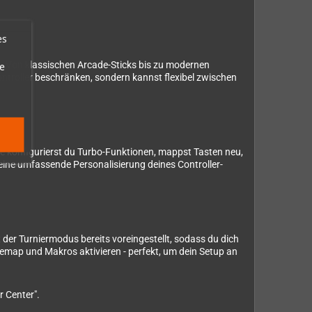
es
. Von klassischen Arcade-Sticks bis zu modernen
e
Controller beschränken, sondern kannst flexibel zwischen
che konfigurierst du Turbo-Funktionen, mappst Tasten neu,
r eine umfassende Personalisierung deines Controller-
t der Turniermodus bereits voreingestellt, sodass du dich
Remap und Makros aktivieren - perfekt, um dein Setup an
r Center".