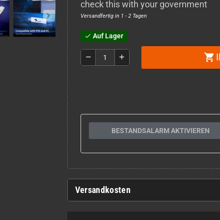
check this with your government
Versandfertig in 1 - 2 Tagen
Auf Lager
check
shopping_cart
remove
add
BESTANDSALARM AKTIVIEREN
Versandkosten