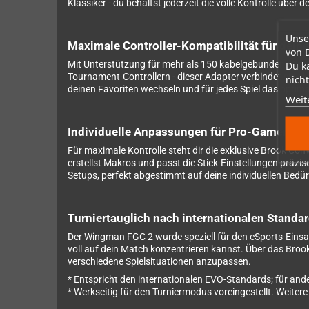
Klassiker - du behältst jederzeit die volle Kontrolle über 
Unse
Maximale Controller-Kompatibilität für dei
von 
Mit Unterstützung für mehr als 150 kabelgebundene Cont
Du k
Tournament-Controllern - dieser Adapter verbindet sie al
nicht
deinen Favoriten wechseln und für jedes Spiel das optim
Weit
Individuelle Anpassungen für Pro-Gamer
Für maximale Kontrolle steht dir die exklusive Brook Con
erstellst Makros und passt die Stick-Einstellungen präzis
Setups, perfekt abgestimmt auf deine individuellen Bed
Turniertauglich nach internationalen Standa
Der Wingman FGC 2 wurde speziell für den eSports-Einsatz 
voll auf dein Match konzentrieren kannst. Über das Broo
verschiedene Spielsituationen anzupassen.
* Entspricht den internationalen EVO-Standards; für ande
* Werkseitig für den Turniermodus voreingestellt. Weiter