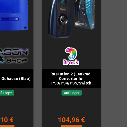
Ras1ution 2 (Lenkrad-
 Gehäuse (Blau)
Converter für
PS3/PS4/PS5/Switch
Rennspiele)
f Lager
Auf Lager
,10 €
104,96 €