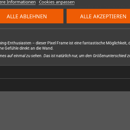
ere Informationen
Cookies anpassen
rte Screenshots, sodass Du authentische Videospiel-Kunst in Premium-Quali
 Sonic-Kunstwerk. Das selbstklebende Sonic-Logo liegt bei und kann na
ALLE ABLEHNEN
ALLE AKZEPTIEREN
ng-Enthusiasten – dieser Pixel Frame ist eine fantastische Möglichkeit, 
he Gefühle direkt an die Wand.
es auf einmal zu sehen. Das ist natürlich nur, um den Größenunterschied zu 