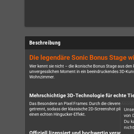
Beschreibung
Die legendäre Sonic Bonus Stage 
Wer kennt sie nicht – die ikonische Bonus Stage aus den 
unvergesslichen Moment in ein beeindruckendes 3D-Kuns
Wohnzimmer.
Mehrschichtige 3D-Technologie für echte Ti
Das Besondere an Pixel Frames: Durch die clevere Anord
Unse
getrennt, sodass der klassische 2D-Screenshot plötzlich
einen echten Hingucker-Effekt.
von 
Du k
nicht
Offiziell lizensiert und hochwertig verarbeite