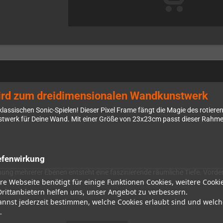
wird zum dreidimensionalen Wandkunstwerk
klassischen Sonic-Spielen! Dieser Pixel Frame fängt die Magie des rotier
twerk für Deine Wand. Mit einer Größe von 23x23cm passt dieser Rahmen
efenwirkung
nung mehrerer Ebenen entsteht eine faszinierende räumliche Tiefe. Vorde
re Webseite benötigt für einige Funktionen Cookies, weitere Cooki
 einen modernen 3D-Look erhält. Diese Technik lässt die bunte Sonic-We
Drittanbietern helfen uns, unser Angebot zu verbessern.
annst jederzeit bestimmen, welche Cookies erlaubt sind und welch
.
t