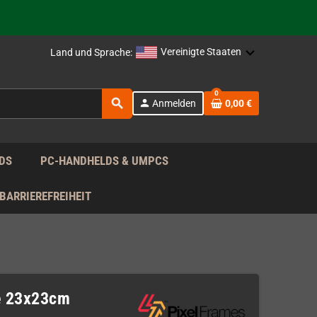
rag nach!
Vereinigte Staaten
Land und Sprache:
rag nach!
0
search
person
Anmelden
0,00 €
rag nach!
DS
PC-HANDHELDS & UMPCS
BARRIEREFREIHEIT
e 23x23cm