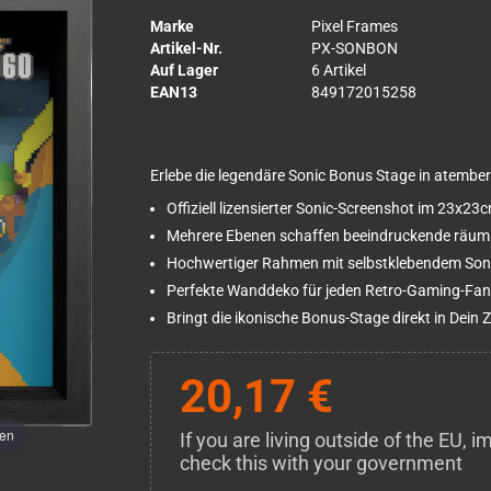
Marke
Pixel Frames
Artikel-Nr.
PX-SONBON
Auf Lager
6 Artikel
EAN13
849172015258
Erlebe die legendäre Sonic Bonus Stage in atembe
Offiziell lizensierter Sonic-Screenshot im 23x2
Mehrere Ebenen schaffen beeindruckende räuml
Hochwertiger Rahmen mit selbstklebendem Son
Perfekte Wanddeko für jeden Retro-Gaming-Fan
Bringt die ikonische Bonus-Stage direkt in Dein
20,17 €
men
If you are living outside of the EU,
check this with your government