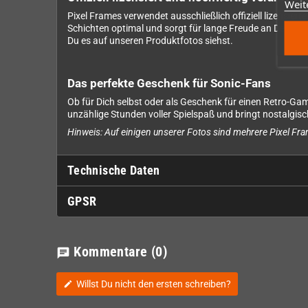
Weit
Pixel Frames verwendet ausschließlich offiziell lizensie
Schichten optimal und sorgt für lange Freude an Deinem
Du es auf unseren Produktfotos siehst.
Das perfekte Geschenk für Sonic-Fans
Ob für Dich selbst oder als Geschenk für einen Retro-Gami
unzählige Stunden voller Spielspaß und bringt nostalgisc
Hinweis: Auf einigen unserer Fotos sind mehrere Pixel Fram
Technische Daten
GPSR
Kommentare
(0)
chat
Willst Du nicht den ersten schreiben?
edit