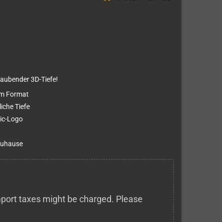
raubender 3D-Tiefe!
3cm Format
iche Tiefe
ic-Logo
 Zuhause
 import taxes might be charged. Please