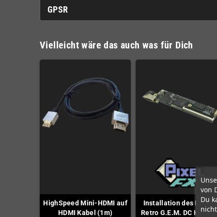
GPSR
Vielleicht wäre das auch was für Dich
Unse
von 
Du k
HighSpeed Mini-HDMI auf
Installation des PixelF
nicht
HDMI Kabel (1m)
Retro G.E.M. DC HDMI K