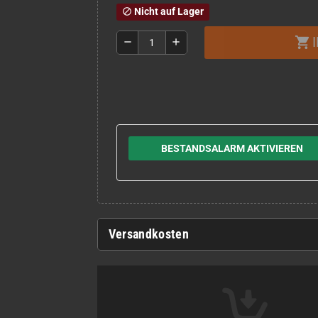
Nicht auf Lager
block
shopping_cart
remove
add
BESTANDSALARM AKTIVIEREN
Versandkosten