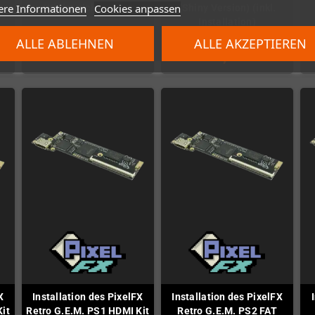
ere Informationen
Cookies anpassen
(Kit ist nicht dabei)
(Shiny Version) (inkl.
Installation)
79,83 €
ALLE ABLEHNEN
ALLE AKZEPTIEREN
264,71 €
X
Installation des PixelFX
Installation des PixelFX
it
Retro G.E.M. PS1 HDMI Kit
Retro G.E.M. PS2 FAT