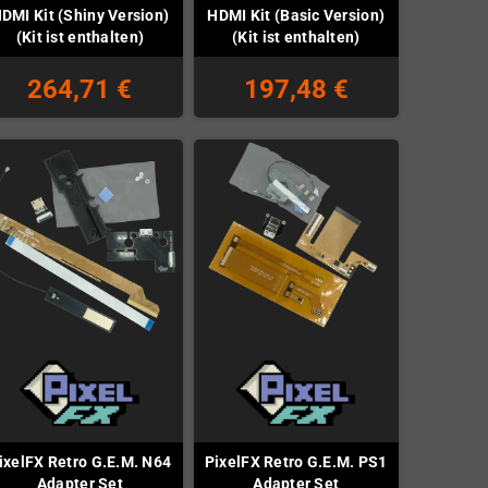
DMI Kit (Shiny Version)
HDMI Kit (Basic Version)
(Kit ist enthalten)
(Kit ist enthalten)
264,71 €
197,48 €
ixelFX Retro G.E.M. N64
PixelFX Retro G.E.M. PS1
Adapter Set
Adapter Set