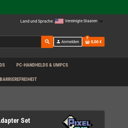
rag nach!
Vereinigte Staaten
Land und Sprache:
rag nach!
0
search
person
Anmelden
0,00 €
rag nach!
DS
PC-HANDHELDS & UMPCS
BARRIEREFREIHEIT
Adapter Set