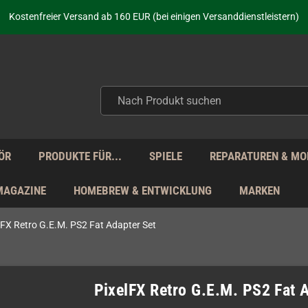
aufen nicht nur - wir KENNEN unsere Produkte. Du brauchst Hilfe? Dann f
Kostenfreier Versand ab 160 EUR (bei einigen Versanddienstleistern)
Seit über 20 Jahren Deine Anlaufstelle für neue Retro-Hardware!
Täglicher Versand Mo - Fr aus Deutschland - zollfrei innerhalb der EU!
aufen nicht nur - wir KENNEN unsere Produkte. Du brauchst Hilfe? Dann f
Kostenfreier Versand ab 160 EUR (bei einigen Versanddienstleistern)
Seit über 20 Jahren Deine Anlaufstelle für neue Retro-Hardware!
Täglicher Versand Mo - Fr aus Deutschland - zollfrei innerhalb der EU!
aufen nicht nur - wir KENNEN unsere Produkte. Du brauchst Hilfe? Dann f
ÖR
PRODUKTE FÜR...
SPIELE
REPARATUREN & MO
MAGAZINE
HOMEBREW & ENTWICKLUNG
MARKEN
lFX Retro G.E.M. PS2 Fat Adapter Set
PixelFX Retro G.E.M. PS2 Fat 