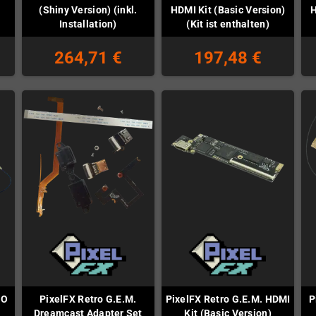
(Shiny Version) (inkl.
HDMI Kit (Basic Version)
H
Installation)
(Kit ist enthalten)
264,71 €
197,48 €
DO
PixelFX Retro G.E.M.
PixelFX Retro G.E.M. HDMI
P
Dreamcast Adapter Set
Kit (Basic Version)