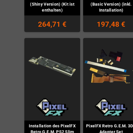
(Shiny Version) (Kit ist
(Basic Version) (inkl.
enthalten)
Installation)
264,71 €
197,48 €
Installation des PixelFX
PixelFX Retro G.E.M. 3
Retro G.E.M. PS2 Slim
Adapter Set