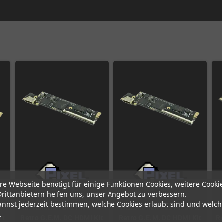
re Webseite benötigt für einige Funktionen Cookies, weitere Cooki
Drittanbietern helfen uns, unser Angebot zu verbessern.
annst jederzeit bestimmen, welche Cookies erlaubt sind und welch
X
Installation des PixelFX
Installation des PixelFX
.
it
Retro G.E.M. DC HDMI Kit
Retro G.E.M. DC HDMI Kit
R