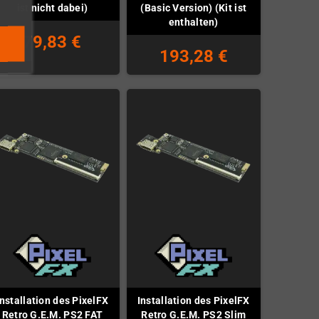
ist nicht dabei)
(Basic Version) (Kit ist
enthalten)
79,83 €
193,28 €
Installation des PixelFX
Installation des PixelFX
Retro G.E.M. PS2 FAT
Retro G.E.M. PS2 Slim