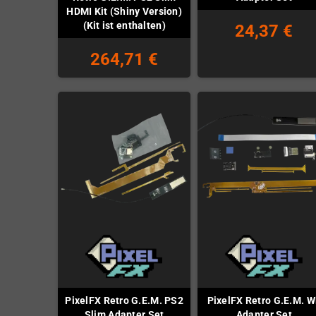
HDMI Kit (Shiny Version)
(Kit ist enthalten)
24,37 €
264,71 €
PixelFX Retro G.E.M. PS2
PixelFX Retro G.E.M. W
Slim Adapter Set
Adapter Set